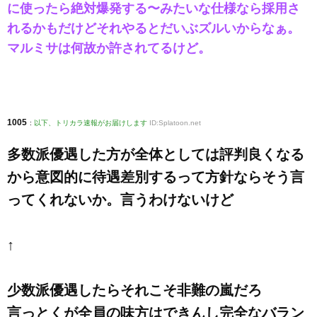
に使ったら絶対爆発する〜みたいな仕様なら採用さ
れるかもだけどそれやるとだいぶズルいからなぁ。
マルミサは何故か許されてるけど。
1005
:
以下、トリカラ速報がお届けします
ID:Splatoon.net
多数派優遇した方が全体としては評判良くなる
から意図的に待遇差別するって方針ならそう言
ってくれないか。言うわけないけど
↑
少数派優遇したらそれこそ非難の嵐だろ
言っとくが全員の味方はできんし完全なバラン