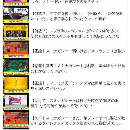
しろ」ソナー使い「縄跳びを強制させろ」
【何故？】アプデ直後「強い」「最強SP」「時代が追
いついた」と持て囃されていたウンコの現在
【何故？】スプラ3のスペシャルは”ハズレ枠”が多い、
初代と2はどのスペシャルも使ってて爽快だったよな
【正論】スミナガシート弱いけどアメフラシよりは強い
【悲報】識者「スミナガシートは利敵、基本味方の邪魔
にしかなっていない」
【正論】ティラミス氏「ナイスダマは簡単に見えて実は
奥が深いスペシャル」
【助けて】スミナガシートは投げた時点で”味方の邪
魔”になる可能性があって使いづらい
【え？】スミナガシートさん、敵プレイヤーに嘔吐を吐
かせるダイレクトアタックを決められる最強SPだった
ことが判明