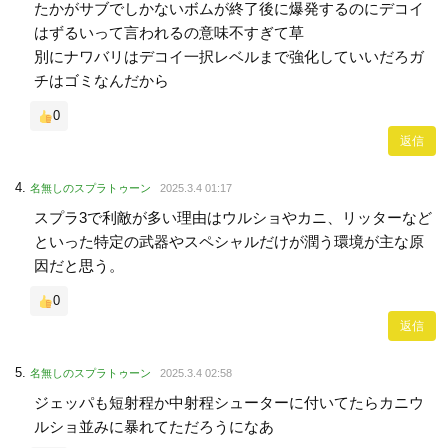
たかがサブでしかないボムが終了後に爆発するのにデコイ
はずるいって言われるの意味不すぎて草
別にナワバリはデコイ一択レベルまで強化していいだろガ
チはゴミなんだから
0
返信
名無しのスプラトゥーン
2025.3.4 01:17
スプラ3で利敵が多い理由はウルショやカニ、リッターなど
といった特定の武器やスペシャルだけが潤う環境が主な原
因だと思う。
0
返信
名無しのスプラトゥーン
2025.3.4 02:58
ジェッパも短射程か中射程シューターに付いてたらカニウ
ルショ並みに暴れてただろうになあ