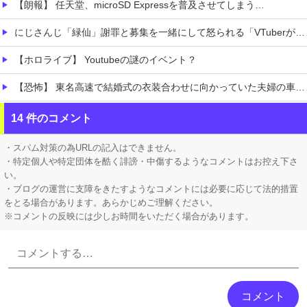
【朗報】 任天堂、microSD Expressを普及させてしまう…
にじさんじ「緑仙」謝罪と募集を一緒にして怒られる「VTuberが歌ってこなかった埋もれた曲」ボカロPの抗議で歌ってみた非公開になること心配する声
【ホロライブ】 Youtubeの謎のイベント？
【恐怖】 東名高速で結婚式の衣装合わせに向かっていた夫婦の車に何度も何度も追突した60歳の男がヤバすぎる…こんなのに遭遇したらどうすればいいの？
近所のコープにいる爺さん、隙あらば他人のカゴに商品を入れようとする
14 件のコメント
【悲報】 ワイ(33)、明日嫁(34)と妊活しないといけなくて辛い
・スパム対策の為URLの記入はできません。
・特定個人や特定団体を酷く誹謗・中傷するようなコメントはお控え下さ
い。
・ブログの運営に支障をきたすようなコメントには必要に応じて法的措置
をとる場合があります。あらかじめご理解ください。
※コメントの反映には少しお時間をいただく場合があります。
Powered by livedoor 相互RSS