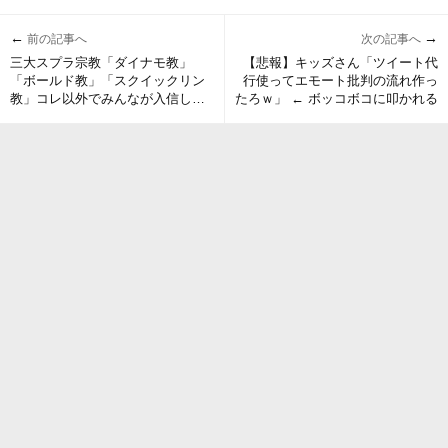
←
→
前の記事へ
次の記事へ
三大スプラ宗教「ダイナモ教」
【悲報】キッズさん「ツイート代
「ボールド教」「スクイックリン
行使ってエモート批判の流れ作っ
教」コレ以外でみんなが入信して
たろｗ」 ← ボッコボコに叩かれる
る宗教ってある？