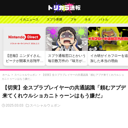
イカニュース
スプラ界隈
ブキ
ネタ
バトル
【悲報】ニンダイさん、
スプラ通報窓口とかいう
イカ研がイカフローを追
ピークが開幕大谷翔平の
毎日数万件の『味方が弱
加した本当の理由
がっかりダイレクトだっ
い』愚痴を読まされる苦
たと言われてしまう
行
ホーム
>
スペシャルウェポン
>
【切実】全スプラプレイヤーの共通認識「頼むアプデ来てくれウルショ
カニトゥーンはもう嫌だ」
【切実】全スプラプレイヤーの共通認識「頼むアプデ
来てくれウルショカニトゥーンはもう嫌だ」
2025.03.03
スペシャルウェポン