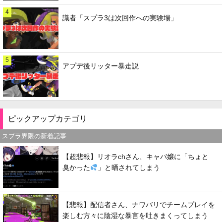
4
識者「スプラ3は次回作への実験場」
5
アプデ後リッター暴走説
ピックアップカテゴリ
スプラ界隈の新着記事
【超悲報】リオラchさん、キャバ嬢に「ちょと
臭かった
」と晒されてしまう
【悲報】配信者さん、ナワバリでチームプレイを
楽しむ方々に陰湿な暴言を吐きまくってしまう