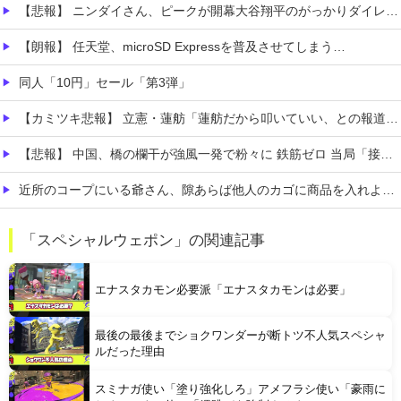
【悲報】 ニンダイさん、ピークが開幕大谷翔平のがっかりダイレクトだったと言われてしまう
【朗報】 任天堂、microSD Expressを普及させてしまう…
同人「10円」セール「第3弾」
【カミツキ悲報】 立憲・蓮舫「蓮舫だから叩いていい、との報道に何度も向き合ってきました」→ツッコミ殺到
【悲報】 中国、橋の欄干が強風一発で粉々に 鉄筋ゼロ 当局「接着剤でくっつけただけ」「正常で、品質問題はない」
近所のコープにいる爺さん、隙あらば他人のカゴに商品を入れようとする
【悲報】 ワイ(33)、明日嫁(34)と妊活しないといけなくて辛い
「スペシャルウェポン」の関連記事
【驚愕】 インドネシア、[ドラえもんが16人発見されるｗｗｗｗｗｗｗｗｗ
エナスタカモン必要派「エナスタカモンは必要」
最後の最後までショクワンダーが断トツ不人気スペシャ
ルだった理由
スミナガ使い「塗り強化しろ」アメフラシ使い「豪雨に
Powered by livedoor 相互RSS