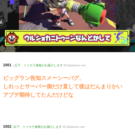
1001
:
以下、トリカラ速報がお届けします
ID:Splatoon.net
ビッグラン告知スメーシーバグ、
しれっとサーバー側だけ直して後はだんまりかい
アプデ期待してたんだけどな
1002
:
以下、トリカラ速報がお届けします
ID:Splatoon.net