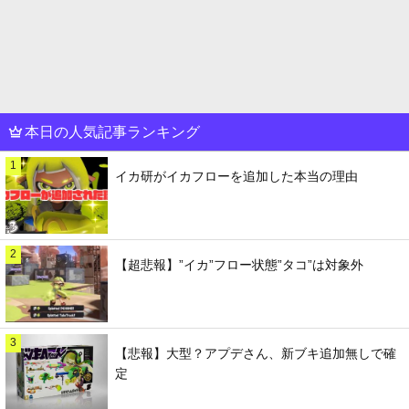
本日の人気記事ランキング
1
イカ研がイカフローを追加した本当の理由
2
【超悲報】”イカ”フロー状態”タコ”は対象外
3
【悲報】大型？アプデさん、新ブキ追加無しで確
定