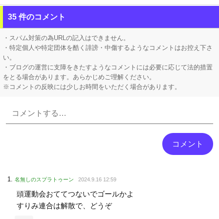
リュウジ氏「ダルい料理トップ10に入る」夏の定番料理は冷やし中華 「あり得ないほどダルい」
35 件のコメント
年間売上が16億4000万円を超える「1人事業者」がAIの支援を受けて2年で約3倍に急増
・スパム対策の為URLの記入はできません。
・特定個人や特定団体を酷く誹謗・中傷するようなコメントはお控え下さ
い。
・ブログの運営に支障をきたすようなコメントには必要に応じて法的措置
をとる場合があります。あらかじめご理解ください。
※コメントの反映には少しお時間をいただく場合があります。
Powered by livedoor 相互RSS
名無しのスプラトゥーン
2024.9.16 12:59
頭運動会おててつないでゴールかよ
すりみ連合は解散で、どうぞ