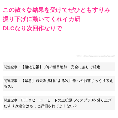
この散々な結果を受けてぜひともすりみ
掘り下げに動いてくれイカ研
DLCなり次回作なりで
引用元：
https://zawazawa.jp/spla3/topic/280
【超絶悲報】ブキ3種目追加、完全に無しで確定
関連記事：
【緊急】過去派勝利による次回作への影響じっくり考え
関連記事：
るスレ
DLC＆ヒーローモードの主役譲ってスプラ3を盛り上げ
関連記事：
たすりみ連合はもっと評価されてよくない？