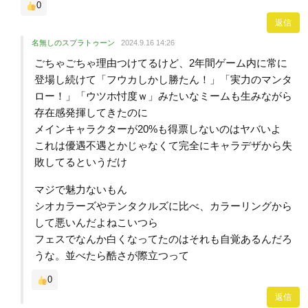
0
返信
名無しのスプラトゥーン
2024.9.16 14:26
ごちゃごちゃ理由つけてるけど、2年間ゲーム内に常に
登場し続けて「フウカしかし勝たん！」「実力のマンタ
ロー！」「ウツホ忖度ｗ」みたいなミームも生みながら
存在感発揮してきたのに
メインキャラクターが20%も得票しないのはヤバいよ
これは優遇不遇とかじゃなくて完全にキャラデザから失
敗してるというだけ
マジで魅力ないもん
シオカラーズやテンタクルズに比べ、カラーリングから
して悪いんだよねこいつら
フェスでなんか白くなってたのはそれも自覚あるんだろ
うな。並べたら酷さが際立つって
0
返信