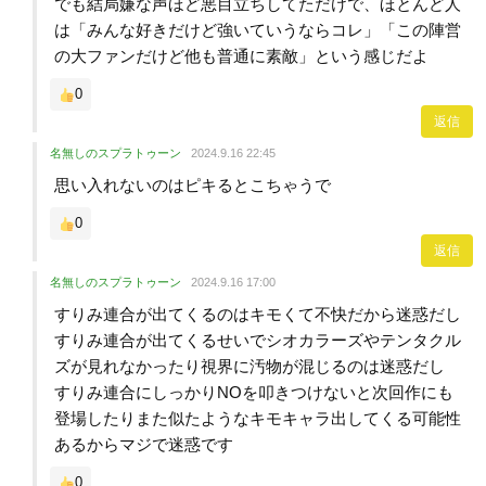
でも結局嫌な声ほど悪目立ちしてただけで、ほとんど人
は「みんな好きだけど強いていうならコレ」「この陣営
の大ファンだけど他も普通に素敵」という感じだよ
0
返信
名無しのスプラトゥーン
2024.9.16 22:45
思い入れないのはピキるとこちゃうで
0
返信
名無しのスプラトゥーン
2024.9.16 17:00
すりみ連合が出てくるのはキモくて不快だから迷惑だし
すりみ連合が出てくるせいでシオカラーズやテンタクル
ズが見れなかったり視界に汚物が混じるのは迷惑だし
すりみ連合にしっかりNOを叩きつけないと次回作にも
登場したりまた似たようなキモキャラ出してくる可能性
あるからマジで迷惑です
0