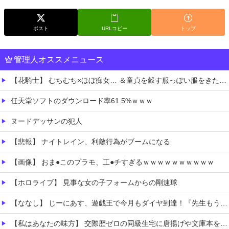
ポスト
URLコピー
トップ
管理人オススメニュース
【花騎士】 むちむち×ほぼ痴女… ＆童貞を穀す服っぽい服をきたホウオウボクへの反応！！！
任天堂ソフトのダウンロード率61.5%ｗｗｗ
ヌードデッサンの犯人
【悲報】 ナイトレイン、利敵行為がブームになる
【画像】 おま●このプラモ、工●チすぎるｗｗｗｗｗｗｗｗｗｗ
【ホロライブ】 見事な女の子フォームからの剛速球
【ななし】 じーにあす、遊戯王で今月もダイヤ到達！『先生もう笑うしかなくなっとりますやん』『とんでもないバケモンを産み出してしまった』
【私はあなたの味方】 交際歴ゼロの同級生宅に唐揚げや文庫本を20回以上届けた24歳女を逮捕