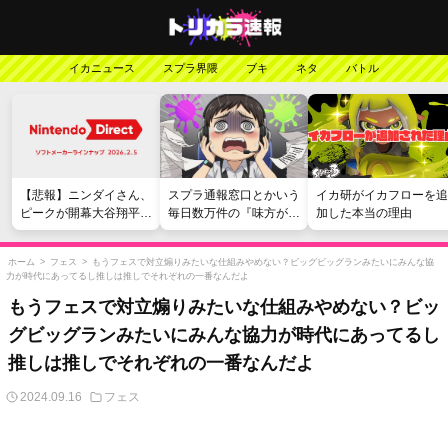
イカニュース
スプラ界隈
ブキ
ネタ
バトル
【悲報】ニンダイさん、
スプラ通報窓口とかいう
イカ研がイカフローを追
ピークが開幕大谷翔平の
毎日数万件の『味方が弱
加した本当の理由
がっかりダイレクトだっ
い』愚痴を読まされる苦
たと言われてしまう
行
ホーム
>
フェス
>
もうフェスで対立煽りみたいな仕組みやめない？ビッグビッグランみたいにみんな協
力が時代にあってるし推しは推しでそれぞれの一番なんだよ
もうフェスで対立煽りみたいな仕組みやめない？ビッ
グビッグランみたいにみんな協力が時代にあってるし
推しは推しでそれぞれの一番なんだよ
2024.09.16
フェス