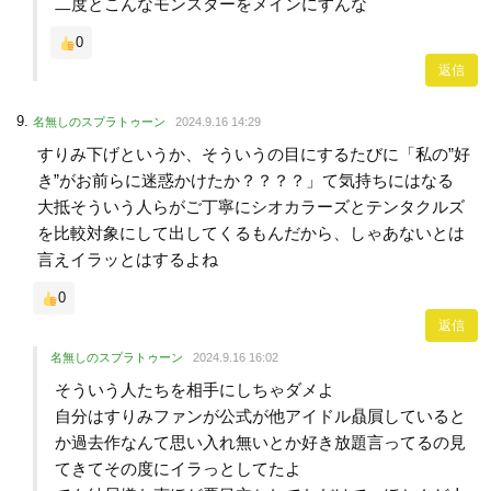
二度とこんなモンスターをメインにすんな
0
返信
名無しのスプラトゥーン
2024.9.16 14:29
すりみ下げというか、そういうの目にするたびに「私の”好
き”がお前らに迷惑かけたか？？？？」て気持ちにはなる
大抵そういう人らがご丁寧にシオカラーズとテンタクルズ
を比較対象にして出してくるもんだから、しゃあないとは
言えイラッとはするよね
0
返信
名無しのスプラトゥーン
2024.9.16 16:02
そういう人たちを相手にしちゃダメよ
自分はすりみファンが公式が他アイドル贔屓していると
か過去作なんて思い入れ無いとか好き放題言ってるの見
てきてその度にイラっとしてたよ