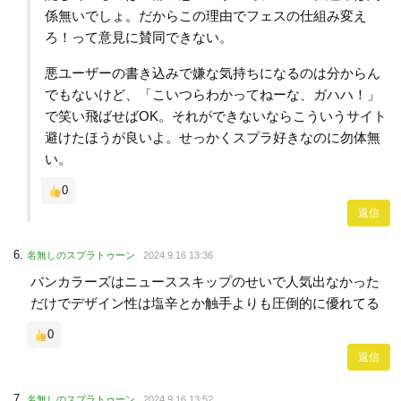
係無いでしょ。だからこの理由でフェスの仕組み変え
ろ！って意見に賛同できない。
悪ユーザーの書き込みで嫌な気持ちになるのは分からん
でもないけど、「こいつらわかってねーな、ガハハ！」
で笑い飛ばせばOK。それができないならこういうサイト
避けたほうが良いよ。せっかくスプラ好きなのに勿体無
い。
0
返信
名無しのスプラトゥーン
2024.9.16 13:36
バンカラーズはニューススキップのせいで人気出なかった
だけでデザイン性は塩辛とか触手よりも圧倒的に優れてる
0
返信
名無しのスプラトゥーン
2024.9.16 13:52