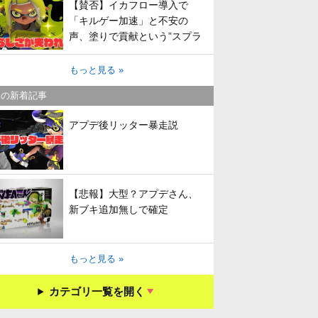
【賛否】イカフロー導入で
「キルゲー加速」と不安の
声、塗りで貢献という”スプラ
らしさ”は失われてしまうのか
もっと見る »
キの新着記事
アプデ後リッター暴走説
【悲報】大型？アプデさん、
新ブキ追加無しで確定
もっと見る »
カテゴリ一覧を開く