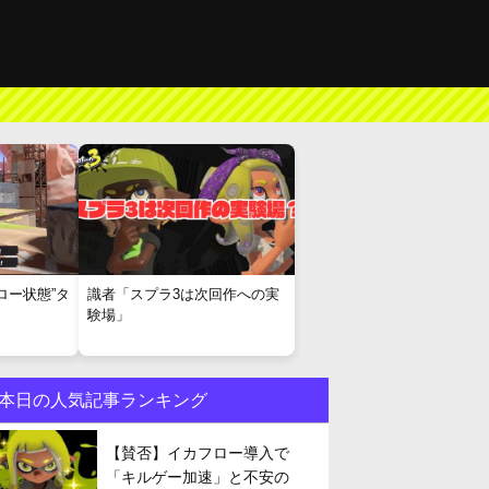
ロー状態”タ
識者「スプラ3は次回作への実
験場」
本日の人気記事ランキング
【賛否】イカフロー導入で
「キルゲー加速」と不安の