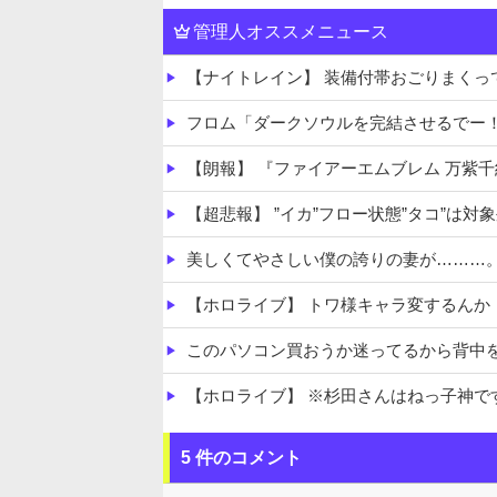
管理人オススメニュース
【ナイトレイン】 装備付帯おごりまく
フロム「ダークソウルを完結させるでー
【朗報】 『ファイアーエムブレム 万紫
【超悲報】 ”イカ”フロー状態”タコ”は対
美しくてやさしい僕の誇りの妻が………
【ホロライブ】 トワ様キャラ変するんか
このパソコン買おうか迷ってるから背中
【ホロライブ】 ※杉田さんはねっ子神で
【朗報】 マツダ、新型CX-5が売れて黒
5 件のコメント
移民ベトナム女達の宅飲み、レベチｗｗ