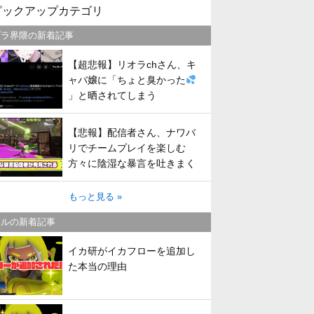
ピックアップカテゴリ
プラ界隈の新着記事
【超悲報】リオラchさん、キ
ャバ嬢に「ちょと臭かった
」と晒されてしまう
【悲報】配信者さん、ナワバ
リでチームプレイを楽しむ
方々に陰湿な暴言を吐きまく
ってしまう
もっと見る »
トルの新着記事
イカ研がイカフローを追加し
た本当の理由