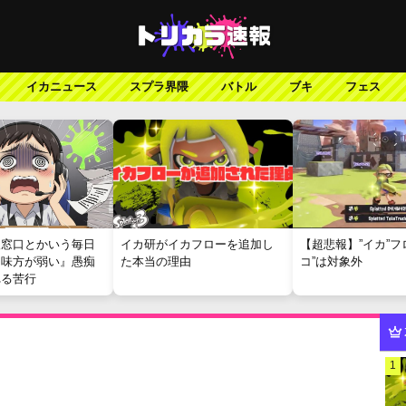
イカニュース
スプラ界隈
バトル
ブキ
フェス
報窓口とかいう毎日
イカ研がイカフローを追加し
【超悲報】”イカ”フ
『味方が弱い』愚痴
た本当の理由
コ”は対象外
れる苦行
1