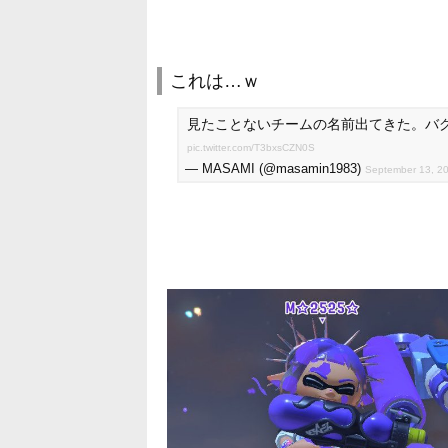
これは…ｗ
見たことないチームの名前出てきた。バ
pic.twitter.com/T3bxsCZN0S
— MASAMI (@masamin1983)
September 13, 2