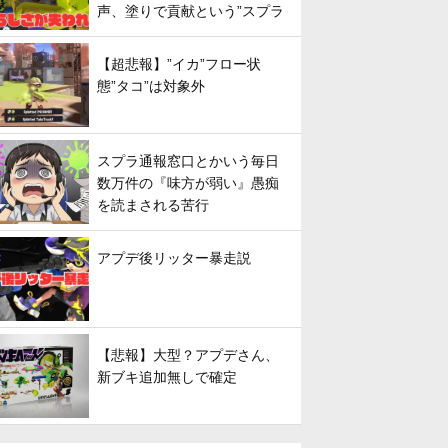
声、塗りで貢献という”スプラ
らしさ”は失われてしまうのか
【超悲報】”イカ”フロー状
態”タコ”は対象外
スプラ通報窓口とかいう毎日
数万件の『味方が弱い』愚痴
を読まされる苦行
アプデ後リッター暴走説
【悲報】大型？アプデさん、
新ブキ追加無しで確定