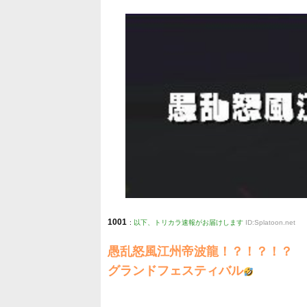
1001
:
以下、トリカラ速報がお届けします
ID:Splatoon.net
愚乱怒風江州帝波龍！？！？！？
グランドフェスティバル