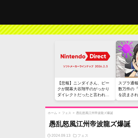
【悲報】ニンダイさん、ピー
スプラ通
クが開幕大谷翔平のがっかり
数万件の
ダイレクトだったと言われて
を読まさ
しまう
ホーム
>
フェス
>
愚乱怒風江州帝波龍ズ爆誕
愚乱怒風江州帝波龍ズ爆誕
2024.09.13
フェス