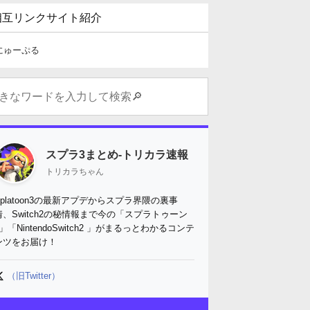
相互リンクサイト紹介
にゅーぷる
スプラ3まとめ-トリカラ速報
トリカラちゃん
Splatoon3の最新アプデからスプラ界隈の裏事
情、Switch2の秘情報まで今の「スプラトゥーン
3」「NintendoSwitch2 」がまるっとわかるコンテ
ンツをお届け！
（旧Twitter）