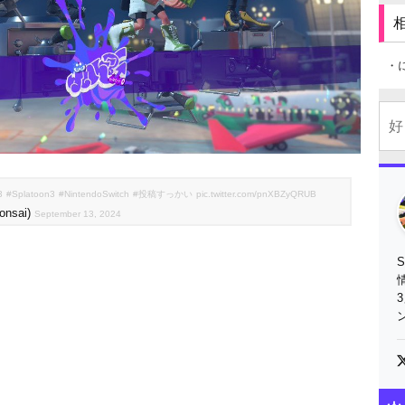
・
3
#Splatoon3
#NintendoSwitch
#投稿すっかい
pic.twitter.com/pnXBZyQRUB
nsai)
September 13, 2024