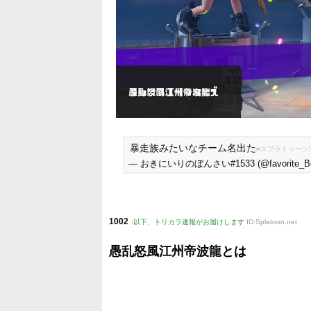
暴走族みたいなチーム名出た
#スプラトゥーン
— おきにいりのぼんさい#1533 (@favorite_Bo
1002
:
以下、トリカラ速報がお届けします
ID:Splatoon.net
愚乱怒風江州帝波龍とは