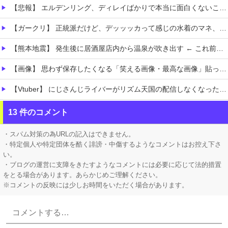
【悲報】 エルデンリング、ディレイばかりで本当に面白くないこのゲーム←賛同の声が多数…
【ガークリ】 正統派だけど、デッッッカって感じの水着のマネ、ラファエ口、セッシュウへの反応！！！
【熊本地震】 発生後に居酒屋店内から温泉が吹き出す ← これ前触れじゃね？
【画像】 思わず保存したくなる「笑える画像・最高な画像」貼っていけｗｗｗｗｗ
【Vtuber】 にじさんじライバーがリズム天国の配信しなくなったけど何かあったのか？「やってる人いるよ、タイミング的にRUST・あらなみ・パワプロがメインだったし」
【画像】 ヘソ出しJKさん、股間の方まで見えてしまうｗｗｗｗｗｗｗｗｗ
13 件のコメント
ホロライブ「さくらみこ」妹にしたいと可愛がっていた後輩の水宮枢「みこ先輩怖かった」ゲスト出演したスバルの小屋で暴露！野うさぎ可哀想と怒る
・スパム対策の為URLの記入はできません。
・特定個人や特定団体を酷く誹謗・中傷するようなコメントはお控え下さ
い。
・ブログの運営に支障をきたすようなコメントには必要に応じて法的措置
をとる場合があります。あらかじめご理解ください。
※コメントの反映には少しお時間をいただく場合があります。
Powered by livedoor 相互RSS