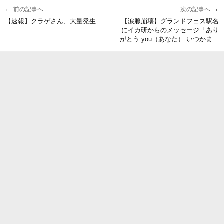
←
→
前の記事へ
次の記事へ
【速報】クラゲさん、大量発生
【涙腺崩壊】グランドフェス駅名
にイカ研からのメッセージ「あり
がとう you（あなた） いつかまた
どこかで」