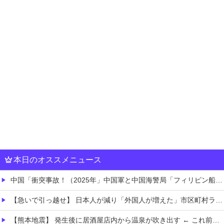
本日のオススメニュース
中国「衝突事故！（2025年」中国軍と中国海警局「フィリピン船の追跡中に衝突！（8/11」中国「2人死亡」中国政府「1年間隠蔽」日本「隠蔽された事実報道！（2026年」→
【急いで引っ越せ】 日本人が減り「外国人が増えた」市区町村ランキングキタ━━!
【熊本地震】 発生後に居酒屋店内から温泉が吹き出す ← これ前触れじゃね？