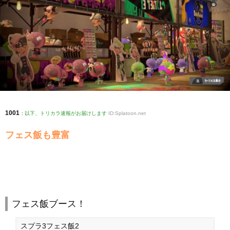
1001
:
以下、トリカラ速報がお届けします
ID:Splatoon.net
フェス飯も豊富
フェス飯ブース！
スプラ3フェス飯2