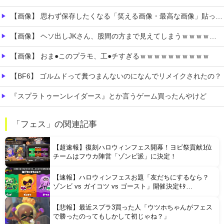
【画像】 思わず保存したくなる「笑える画像・最高な画像」貼っていけｗｗｗｗｗ
【画像】 ヘソ出しJKさん、股間の方まで見えてしまうｗｗｗｗｗｗｗｗｗ
【画像】 おま●このプラモ、工●チすぎるｗｗｗｗｗｗｗｗｗｗ
【BF6】 ゴルムドって糞つまんないのになんでリメイクされたの？
『スプラトゥーンレイダース』とか言うゲーム買ったんやけど
【悲報】 エルデンリング、ディレイばかりで本当に面白くないこのゲーム←賛同の声が多数…
「フェス」の関連記事
【ガークリ】 正統派だけど、デッッッカって感じの水着のマネ、ラファエ口、セッシュウへの反応！！！
【超速報】復刻ハロウィンフェス開幕！ヨビ祭貢献1位
チームはフウカ陣営「ゾンビ派」に決定！
【速報】ハロウィンフェスお題「友だちにするなら？
ゾンビ vs ガイコツ vs ゴースト」開催決定ｷﾀ
━━━━(ﾟ∀ﾟ)━━━━!!
【悲報】最近スプラ3買った人「ウツホちゃんがフェス
Powered by livedoor 相互RSS
で勝ったのってもしかして初じゃね？」