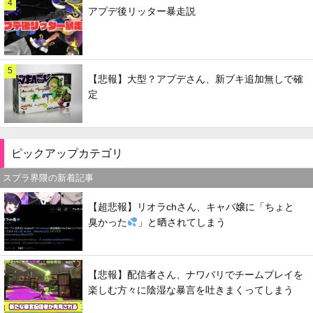
4
アプデ後リッター暴走説
5
【悲報】大型？アプデさん、新ブキ追加無しで確
定
ピックアップカテゴリ
スプラ界隈の新着記事
【超悲報】リオラchさん、キャバ嬢に「ちょと
臭かった
」と晒されてしまう
【悲報】配信者さん、ナワバリでチームプレイを
楽しむ方々に陰湿な暴言を吐きまくってしまう