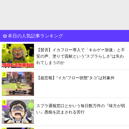
本日の人気記事ランキング
1
【賛否】イカフロー導入で「キルゲー加速」と不
安の声、塗りで貢献という”スプラらしさ”は失わ
れてしまうのか
2
【超悲報】”イカ”フロー状態”タコ”は対象外
3
スプラ通報窓口とかいう毎日数万件の『味方が弱
い』愚痴を読まされる苦行