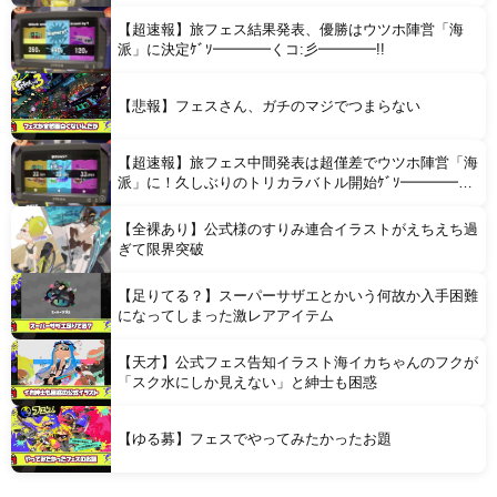
【超速報】旅フェス結果発表、優勝はウツホ陣営「海
派」に決定ｹﾞｿ━━━━くコ:彡━━━━!!
【悲報】フェスさん、ガチのマジでつまらない
【超速報】旅フェス中間発表は超僅差でウツホ陣営「海
派」に！久しぶりのトリカラバトル開始ｹﾞｿ━━━━く
コ:彡━━━━!!
【全裸あり】公式様のすりみ連合イラストがえちえち過
ぎて限界突破
【足りてる？】スーパーサザエとかいう何故か入手困難
になってしまった激レアアイテム
【天才】公式フェス告知イラスト海イカちゃんのフクが
「スク水にしか見えない」と紳士も困惑
【ゆる募】フェスでやってみたかったお題