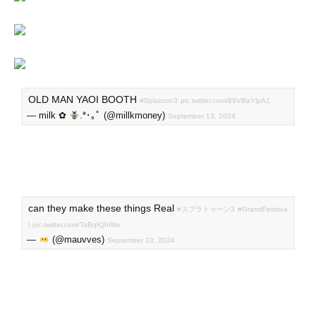
OLD MAN YAOI BOOTH
#Splatoon3
pic.twitter.com/89VBaYlpA1
— milk ✿
.*･｡ﾟ (@millkmoney)
September 13, 2024
can they make these things Real
#スプラトゥーン3
#GrandFestriva
l
pic.twitter.com/TaBqfQhWxr
—
(@mauvves)
September 13, 2024