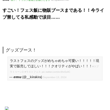
すごい！フェス飯に物販ブースまである！！今ライ
ブ禁してる私感動で涙目……
グッズブース！
ラストフェスのグッズがめちゃめちゃ可愛い！！！！！現
実で販売してほしい！！！クオリティがやばい！！！
#スプ
ラトゥーン3
#ラストフェス
pic.twitter.com/ec9IxSziIC
— 𝙚𝙢𝙪 (@__kiirakira)
September 13, 2024