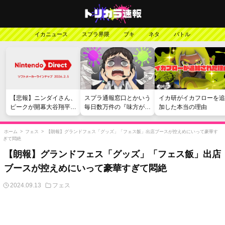
イカニュース
スプラ界隈
ブキ
ネタ
バトル
【悲報】ニンダイさん、
スプラ通報窓口とかいう
イカ研がイカフローを追
ピークが開幕大谷翔平の
毎日数万件の『味方が弱
加した本当の理由
がっかりダイレクトだっ
い』愚痴を読まされる苦
たと言われてしまう
行
ホーム
>
フェス
>
【朗報】グランドフェス「グッズ」「フェス飯」出店ブースが控えめにいって豪華す
ぎて悶絶
【朗報】グランドフェス「グッズ」「フェス飯」出店
ブースが控えめにいって豪華すぎて悶絶
2024.09.13
フェス