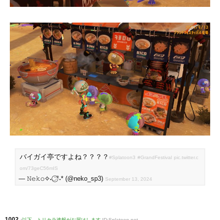
バイガイ亭ですよね？？？？
#Splatoon3
#GrandFestival
pic.twitter.c
om/73geC56mIS
— 𝙽𝚎𝚔𝚘✧˖◡̈⃝°˖* (@neko_sp3)
September 13, 2024
1002
:
以下、トリカラ速報がお届けします
ID:Splatoon.net