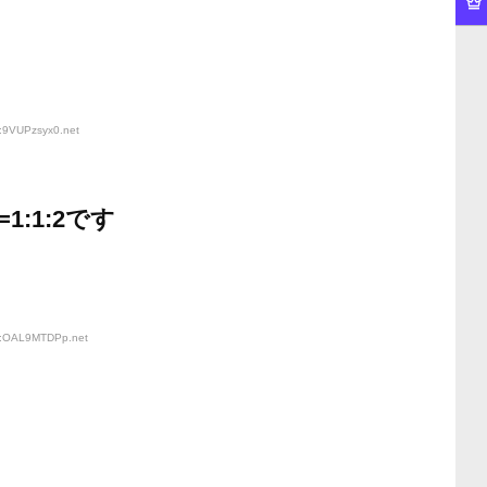
D:9VUPzsyx0
.net
:1:2です
ID:OAL9MTDPp
.net