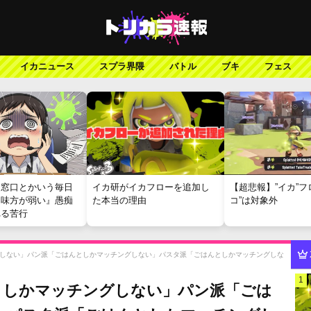
イカニュース
スプラ界隈
バトル
ブキ
フェス
報窓口とかいう毎日
イカ研がイカフローを追加し
【超悲報】”イカ”フ
『味方が弱い』愚痴
た本当の理由
コ”は対象外
れる苦行
しない」パン派「ごはんとしかマッチングしない」パスタ派「ごはんとしかマッチングしな
1
としかマッチングしない」パン派「ごは