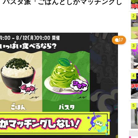
」パスタ派「ごはんとしかマッチングし
2
17
3
4
5