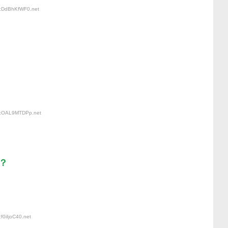
D:DdBhKfWF0
.net
ID:OAL9MTDPp
.net
？
f0iIjoC40
.net