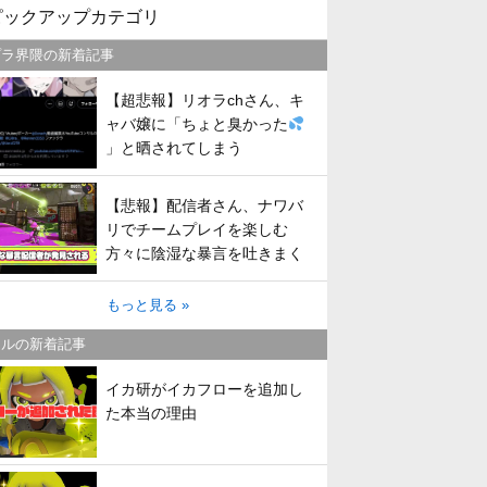
ピックアップカテゴリ
プラ界隈の新着記事
【超悲報】リオラchさん、キ
ャバ嬢に「ちょと臭かった
」と晒されてしまう
【悲報】配信者さん、ナワバ
リでチームプレイを楽しむ
方々に陰湿な暴言を吐きまく
ってしまう
もっと見る »
トルの新着記事
イカ研がイカフローを追加し
た本当の理由