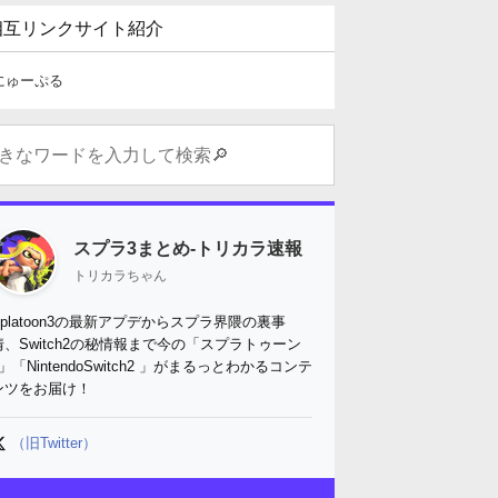
相互リンクサイト紹介
にゅーぷる
スプラ3まとめ-トリカラ速報
トリカラちゃん
Splatoon3の最新アプデからスプラ界隈の裏事
情、Switch2の秘情報まで今の「スプラトゥーン
3」「NintendoSwitch2 」がまるっとわかるコンテ
ンツをお届け！
（旧Twitter）