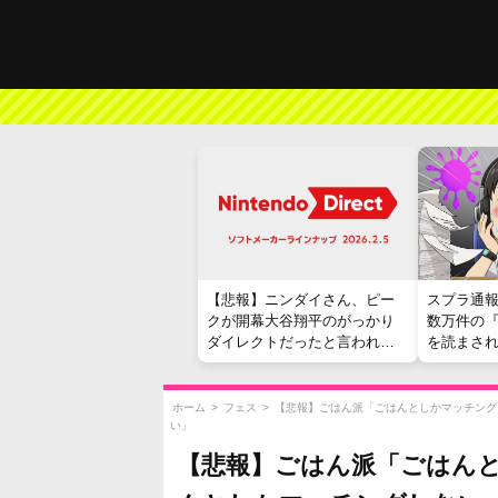
【悲報】ニンダイさん、ピー
スプラ通
クが開幕大谷翔平のがっかり
数万件の
ダイレクトだったと言われて
を読まさ
しまう
ホーム
>
フェス
>
【悲報】ごはん派「ごはんとしかマッチング
い」
【悲報】ごはん派「ごはん