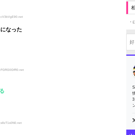
D:cV3bVgE90
.net
・
んになった
ID:FGRG0GfR0
.net
る
D:s8zT1s0N0
.net