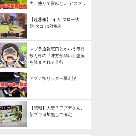
声、塗りで貢献という”スプラ
らしさ”は失われてしまうのか
【超悲報】”イカ”フロー状
態”タコ”は対象外
スプラ通報窓口とかいう毎日
数万件の『味方が弱い』愚痴
を読まされる苦行
アプデ後リッター暴走説
【悲報】大型？アプデさん、
新ブキ追加無しで確定