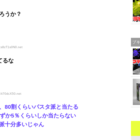
ろうか？
ブ
D:s8zT1s0N0
.net
てるな
:It70dcX50
.net
、80割くらいパスタ派と当たる
わずか5％くらいしか当たらない
派十分多いじゃん