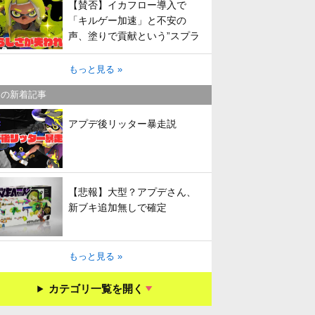
【賛否】イカフロー導入で
「キルゲー加速」と不安の
声、塗りで貢献という”スプラ
らしさ”は失われてしまうのか
もっと見る »
キの新着記事
アプデ後リッター暴走説
【悲報】大型？アプデさん、
新ブキ追加無しで確定
もっと見る »
カテゴリ一覧を開く