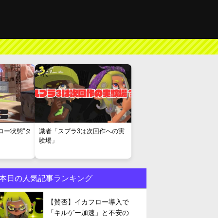
ロー状態”タ
識者「スプラ3は次回作への実
験場」
本日の人気記事ランキング
【賛否】イカフロー導入で
「キルゲー加速」と不安の