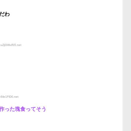
だわ
D:uZjGWuR/0
.net
6ile1FiD0
.net
作った塊食ってそう