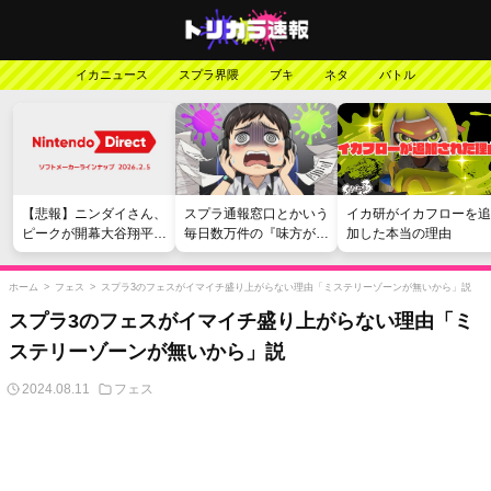
イカニュース
スプラ界隈
ブキ
ネタ
バトル
【悲報】ニンダイさん、
スプラ通報窓口とかいう
イカ研がイカフローを追
ピークが開幕大谷翔平の
毎日数万件の『味方が弱
加した本当の理由
がっかりダイレクトだっ
い』愚痴を読まされる苦
たと言われてしまう
行
ホーム
>
フェス
>
スプラ3のフェスがイマイチ盛り上がらない理由「ミステリーゾーンが無いから」説
スプラ3のフェスがイマイチ盛り上がらない理由「ミ
ステリーゾーンが無いから」説
2024.08.11
フェス