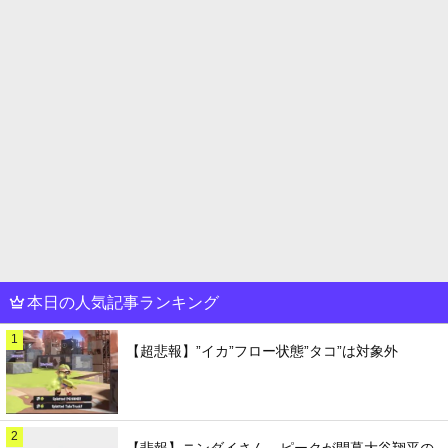
本日の人気記事ランキング
1
【超悲報】”イカ”フロー状態”タコ”は対象外
2
【悲報】ニンダイさん、ピークが開幕大谷翔平の