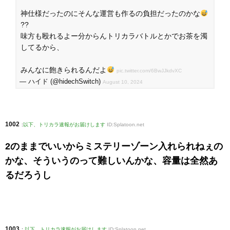
神仕様だったのにそんな運営も作るの負担だったのかな
??
味方も殴れるよー分からんトリカラバトルとかでお茶を濁
してるから、
みんなに飽きられるんだよ
pic.twitter.com/6BwJJkdvXC
— ハイド (@hidechSwitch)
August 10, 2024
1002
:
以下、トリカラ速報がお届けします
ID:Splatoon.net
2のままでいいからミステリーゾーン入れられねぇの
かな、そういうのって難しいんかな、容量は全然あ
るだろうし
1003
:
以下、トリカラ速報がお届けします
ID:Splatoon.net