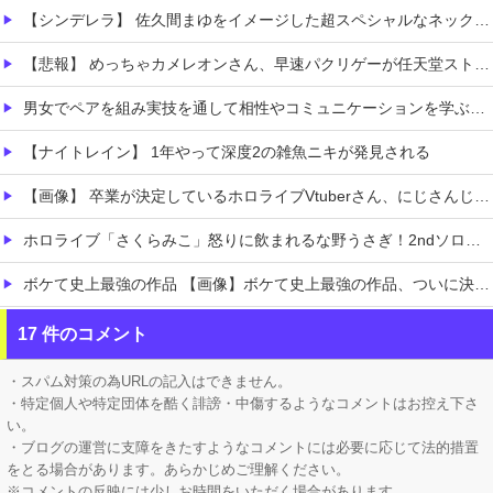
【シンデレラ】 佐久間まゆをイメージした超スペシャルなネックレスが登場する件について
【悲報】 めっちゃカメレオンさん、早速パクリゲーが任天堂ストアに登場してしまう……
男女でペアを組み実技を通して相性やコミュニケーションを学ぶ性教育実習
【ナイトレイン】 1年やって深度2の雑魚ニキが発見される
【画像】 卒業が決定しているホロライブVtuberさん、にじさんじから熱烈勧誘を受けてしまうｗｗｗｗｗｗｗ
ホロライブ「さくらみこ」怒りに飲まれるな野うさぎ！2ndソロライブで犯行予告「咲き乱れみこち」一線を越えた発言に一部35Pが酷いこと言うなと怒る
ボケて史上最強の作品 【画像】ボケて史上最強の作品、ついに決まるｗｗｗｗｗｗｗｗ
敵「扇風機を当てて寝るとヤバいぞ！」 ワイ「大丈夫やろｗｗｗ」扇風機ポチー
17 件のコメント
【悲報】 シャコタンのプリウスを笑った運転手、散る………
・スパム対策の為URLの記入はできません。
・特定個人や特定団体を酷く誹謗・中傷するようなコメントはお控え下さ
い。
・ブログの運営に支障をきたすようなコメントには必要に応じて法的措置
をとる場合があります。あらかじめご理解ください。
※コメントの反映には少しお時間をいただく場合があります。