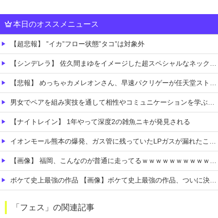
本日のオススメニュース
【超悲報】 ”イカ”フロー状態”タコ”は対象外
【シンデレラ】 佐久間まゆをイメージした超スペシャルなネックレスが登場する件について
【悲報】 めっちゃカメレオンさん、早速パクリゲーが任天堂ストアに登場してしまう……
男女でペアを組み実技を通して相性やコミュニケーションを学ぶ性教育実習
【ナイトレイン】 1年やって深度2の雑魚ニキが発見される
イオンモール熊本の爆発、ガス管に残っていたLPガスが漏れたことが原因か 経産省が全国の大規模施設でガス供給設備の点検要請
【画像】 福岡、こんなのが普通に走ってるｗｗｗｗｗｗｗｗｗｗｗｗｗｗｗｗｗｗｗｗｗｗｗｗｗｗｗｗｗｗｗｗｗｗｗｗｗｗｗｗ
ボケて史上最強の作品 【画像】ボケて史上最強の作品、ついに決まるｗｗｗｗｗｗｗｗ
敵「扇風機を当てて寝るとヤバいぞ！」 ワイ「大丈夫やろｗｗｗ」扇風機ポチー
「フェス」の関連記事