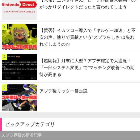
がっかりダイレクトだったと言われてしまう
3
【賛否】イカフロー導入で「キルゲー加速」と不
安の声、塗りで貢献という”スプラらしさ”は失わ
れてしまうのか
4
【超朗報】月末に大型？アプデ確定で大盛況！
『一部システム変更』で”マッチング改善”への期
待が高まる
5
アプデ後リッター暴走説
ピックアップカテゴリ
スプラ界隈の新着記事