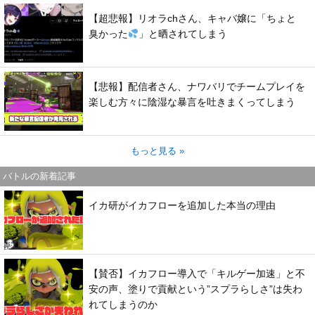
【超悲報】リオラchさん、キャバ嬢に「ちょと
臭かった
」と晒されてしまう
【悲報】配信者さん、ナワバリでチームプレイを
楽しむ方々に陰湿な暴言を吐きまくってしまう
もっと見る »
バトルの新着記事
イカ研がイカフローを追加した本当の理由
【賛否】イカフロー導入で「キルゲー加速」と不
安の声、塗りで貢献という”スプラらしさ”は失わ
れてしまうのか