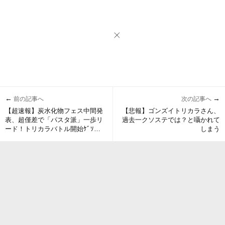
←
→
前の記事へ
次の記事へ
【超速報】炭水化物フェス中間発
【悲報】ゴンズイトリカラさん、
表、超僅差で「パスタ派」一歩リ
過去一クソステでは？と囁かれて
ード！トリカラバトル開始ｹﾞｿ
しまう
━━━━くコ:彡━━━━!!