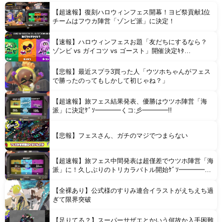
【悲報】 シャコタンのプリウスを笑った運転手、散る………
【超速報】復刻ハロウィンフェス開幕！ヨビ祭貢献1位
チームはフウカ陣営「ゾンビ派」に決定！
【速報】ハロウィンフェスお題「友だちにするなら？
ゾンビ vs ガイコツ vs ゴースト」開催決定ｷﾀ
━━━━(ﾟ∀ﾟ)━━━━!!
【悲報】最近スプラ3買った人「ウツホちゃんがフェス
Powered by livedoor 相互RSS
で勝ったのってもしかして初じゃね？」
【超速報】旅フェス結果発表、優勝はウツホ陣営「海
派」に決定ｹﾞｿ━━━━くコ:彡━━━━!!
【悲報】フェスさん、ガチのマジでつまらない
【超速報】旅フェス中間発表は超僅差でウツホ陣営「海
派」に！久しぶりのトリカラバトル開始ｹﾞｿ━━━━く
コ:彡━━━━!!
【全裸あり】公式様のすりみ連合イラストがえちえち過
ぎて限界突破
【足りてる？】スーパーサザエとかいう何故か入手困難