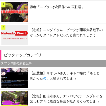
4
識者「スプラ3は次回作への実験場」
5
【悲報】ニンダイさん、ピークが開幕大谷翔平の
がっかりダイレクトだったと言われてしまう
ピックアップカテゴリ
スプラ界隈の新着記事
【超悲報】リオラchさん、キャバ嬢に「ちょと
臭かった
」と晒されてしまう
【悲報】配信者さん、ナワバリでチームプレイを
楽しむ方々に陰湿な暴言を吐きまくってしまう