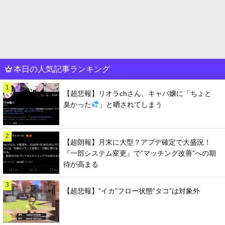
本日の人気記事ランキング
1
【超悲報】リオラchさん、キャバ嬢に「ちょと
臭かった
」と晒されてしまう
2
【超朗報】月末に大型？アプデ確定で大盛況！
『一部システム変更』で”マッチング改善”への期
待が高まる
3
【超悲報】”イカ”フロー状態”タコ”は対象外