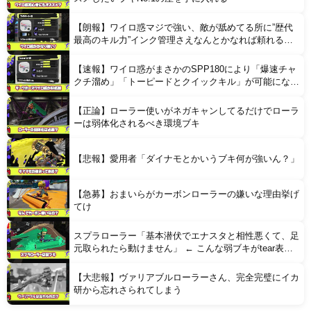
【朗報】ワイロ惑マジで強い、敵が舐めてる所に”歴代
最高のキル力”インク管理さえなんとかなれば頼れる相
棒ブキに
【速報】ワイロ惑がまさかのSPP180により「爆速チャ
クチ溜め」「トーピードとクイックキル」が可能になり
最強ブキ説も
【正論】ローラー使いがネガキャンしてるだけでローラ
ーは弱体化されるべき環境ブキ
【悲報】愛用者「ダイナモとかいうブキ何が強いん？」
【急募】おまいらがカーボンローラーの嫌いな理由挙げ
てけ
スプラローラー「基本潜伏でエナスタと相性悪くて、足
元取られたら動けません」 ← こんな弱ブキがtear表最
上位は疑問
【大悲報】ヴァリアブルローラーさん、完全完璧にイカ
研から忘れさられてしまう