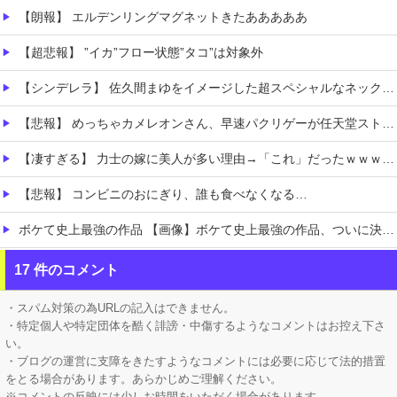
【朗報】 エルデンリングマグネットきたあああああ
【超悲報】 ”イカ”フロー状態”タコ”は対象外
【シンデレラ】 佐久間まゆをイメージした超スペシャルなネックレスが登場する件について
【悲報】 めっちゃカメレオンさん、早速パクリゲーが任天堂ストアに登場してしまう……
【凄すぎる】 力士の嫁に美人が多い理由→「これ」だったｗｗｗｗｗｗｗ
【悲報】 コンビニのおにぎり、誰も食べなくなる…
ボケて史上最強の作品 【画像】ボケて史上最強の作品、ついに決まるｗｗｗｗｗｗｗｗ
【にじさんじ】 舞元、弟への誕生日プレゼントがこちら『いやな兄』『ぶん殴られても文句は言えんやろこれ』
17 件のコメント
【にじ甲2026】 今の3年モードはKONAMIが意図したバランスなのか気になる
・スパム対策の為URLの記入はできません。
・特定個人や特定団体を酷く誹謗・中傷するようなコメントはお控え下さ
い。
・ブログの運営に支障をきたすようなコメントには必要に応じて法的措置
をとる場合があります。あらかじめご理解ください。
※コメントの反映には少しお時間をいただく場合があります。