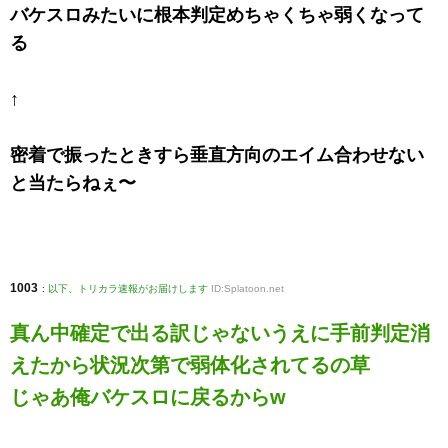
バケスロみたいに根本判定めちゃくちゃ弱くなって
る
↑
密着で振ったときすら垂直方向のエイム合わせない
と当たらねぇ〜
1003
:
以下、トリカラ速報がお届けします
ID:Splatoon.net
真ん中確定で出る訳じゃないうえに手前判定消
えたから状況次第で弱体化されてるの草
じゃあ俺バケスロに戻るからw