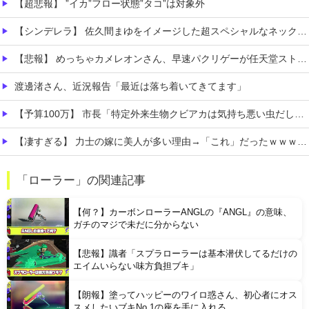
【超悲報】 ”イカ”フロー状態”タコ”は対象外
【シンデレラ】 佐久間まゆをイメージした超スペシャルなネックレスが登場する件について
【悲報】 めっちゃカメレオンさん、早速パクリゲーが任天堂ストアに登場してしまう……
渡邊渚さん、近況報告「最近は落ち着いてきてます」
【予算100万】 市長「特定外来生物クビアカは気持ち悪い虫だしそんな需要ないと思う」1匹300円相当の報奨金→初日に42万取られ焦り
【凄すぎる】 力士の嫁に美人が多い理由→「これ」だったｗｗｗｗｗｗｗ
【悲報】 コンビニのおにぎり、誰も食べなくなる…
「ローラー」の関連記事
ボケて史上最強の作品 【画像】ボケて史上最強の作品、ついに決まるｗｗｗｗｗｗｗｗ
【何？】カーボンローラーANGLの『ANGL』の意味、
ガチのマジで未だに分からない
【悲報】識者「スプラローラーは基本潜伏してるだけの
エイムいらない味方負担ブキ」
【朗報】塗ってハッピーのワイロ惑さん、初心者にオス
Powered by livedoor 相互RSS
スメしたいブキNo.1の座を手に入れる