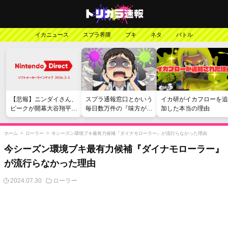
イカニュース
スプラ界隈
ブキ
ネタ
バトル
【悲報】ニンダイさん、
スプラ通報窓口とかいう
イカ研がイカフローを追
ピークが開幕大谷翔平の
毎日数万件の『味方が弱
加した本当の理由
がっかりダイレクトだっ
い』愚痴を読まされる苦
たと言われてしまう
行
ホーム
>
ローラー
>
今シーズン環境ブキ最有力候補『ダイナモローラー』が流行らなかった理由
今シーズン環境ブキ最有力候補『ダイナモローラー』
が流行らなかった理由
2024.07.30
ローラー