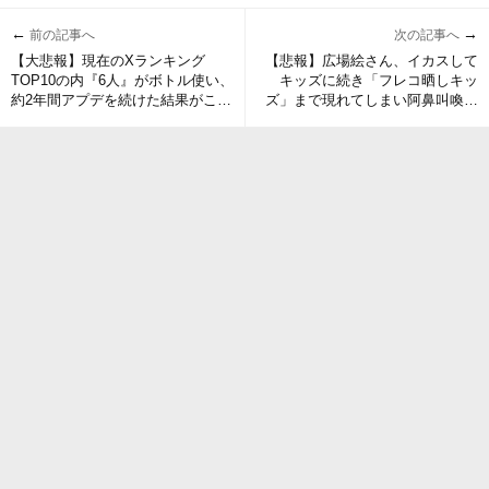
←
→
前の記事へ
次の記事へ
【大悲報】現在のXランキング
【悲報】広場絵さん、イカスして
TOP10の内『6人』がボトル使い、
キッズに続き「フレコ晒しキッ
約2年間アプデを続けた結果がこれ
ズ」まで現れてしまい阿鼻叫喚の
でいいのか
地獄へ