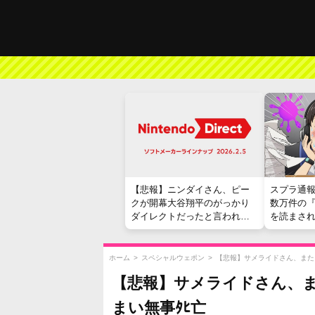
【悲報】ニンダイさん、ピー
スプラ通
クが開幕大谷翔平のがっかり
数万件の
ダイレクトだったと言われて
を読まさ
しまう
ホーム
>
スペシャルウェポン
>
【悲報】サメライドさん、また
【悲報】サメライドさん、
まい無事ﾀﾋ亡