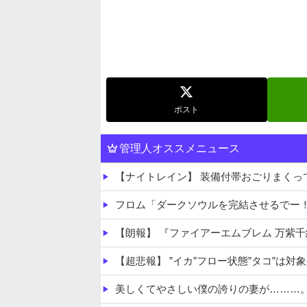
ポスト
管理人オススメニュース
【ナイトレイン】 装備付帯おごりまく
フロム「ダークソウルを完結させるでー
【朗報】 『ファイアーエムブレム 万紫
【超悲報】 ”イカ”フロー状態”タコ”は対
美しくてやさしい僕の誇りの妻が………