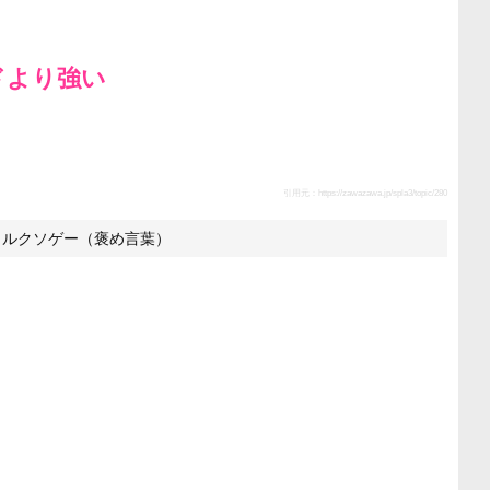
ドより強い
引用元：
https://zawazawa.jp/spla3/topic/280
トルクソゲー（褒め言葉）