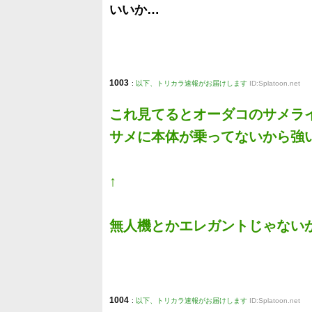
いいか…
1003
:
以下、トリカラ速報がお届けします
ID:Splatoon.net
これ見てるとオーダコのサメラ
サメに本体が乗ってないから強
↑
無人機とかエレガントじゃない
1004
:
以下、トリカラ速報がお届けします
ID:Splatoon.net