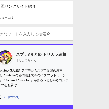
相互リンクサイト紹介
にゅーぷる
スプラ3まとめ-トリカラ速報
トリカラちゃん
Splatoon3の最新アプデからスプラ界隈の裏事
情、Switch2の秘情報まで今の「スプラトゥーン
3」「NintendoSwitch2 」がまるっとわかるコンテ
ンツをお届け！
（旧Twitter）