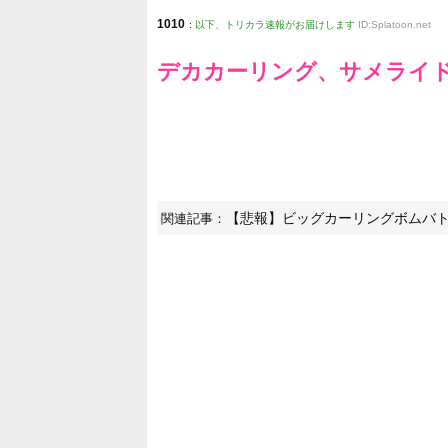
1010
:
以下、トリカラ速報がお届けします
ID:Splatoon.net
デカカーリング、サメライ
【悲報】ビッグカーリングボムバ
関連記事：