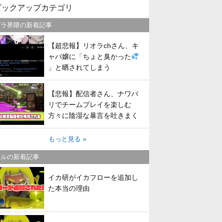
ピックアップカテゴリ
プラ界隈の新着記事
【超悲報】リオラchさん、キ
ャバ嬢に「ちょと臭かった
」と晒されてしまう
【悲報】配信者さん、ナワバ
リでチームプレイを楽しむ
方々に陰湿な暴言を吐きまく
ってしまう
もっと見る »
トルの新着記事
イカ研がイカフローを追加し
た本当の理由