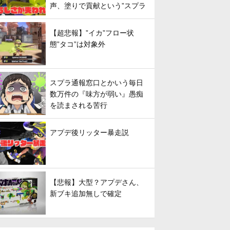
声、塗りで貢献という”スプラ
らしさ”は失われてしまうのか
【超悲報】”イカ”フロー状
態”タコ”は対象外
スプラ通報窓口とかいう毎日
数万件の『味方が弱い』愚痴
を読まされる苦行
アプデ後リッター暴走説
【悲報】大型？アプデさん、
新ブキ追加無しで確定