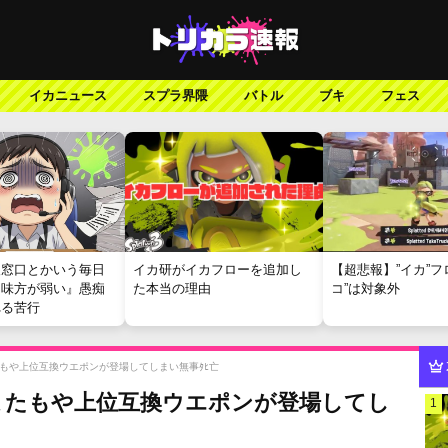
イカニュース
スプラ界隈
バトル
ブキ
フェス
報窓口とかいう毎日
イカ研がイカフローを追加し
【超悲報】”イカ”フ
『味方が弱い』愚痴
た本当の理由
コ”は対象外
れる苦行
もや上位互換ウエポンが登場してしまい無事ﾀﾋ亡
またもや上位互換ウエポンが登場してし
1