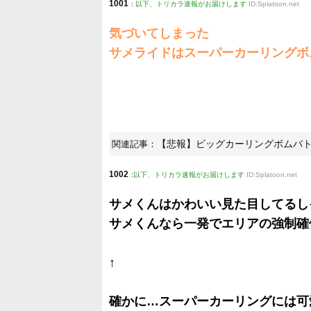
1001
:
以下、トリカラ速報がお届けします
ID:Splatoon.net
気づいてしまった
サメライドはスーパーカーリングボ
【悲報】ビッグカーリングボムバ
関連記事：
1002
:
以下、トリカラ速報がお届けします
ID:Splatoon.net
サメくんはかわいい見た目してるし
サメくんなら一発でエリアの強制確
↑
確かに…スーパーカーリングには可