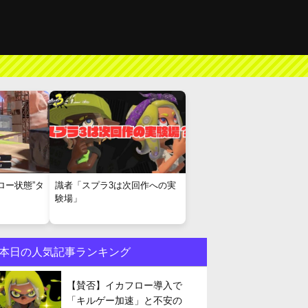
ロー状態”タ
識者「スプラ3は次回作への実
験場」
本日の人気記事ランキング
【賛否】イカフロー導入で
「キルゲー加速」と不安の