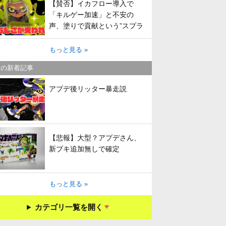
【賛否】イカフロー導入で
「キルゲー加速」と不安の
声、塗りで貢献という”スプラ
らしさ”は失われてしまうのか
もっと見る »
キの新着記事
アプデ後リッター暴走説
【悲報】大型？アプデさん、
新ブキ追加無しで確定
もっと見る »
カテゴリ一覧を開く