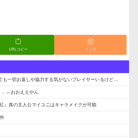
URLコピー
トップ
っても一切お返しや協力する気がないプレイヤーいるけど…
！」←おおええやん
千紅』真の主人公マイユニはキャラメイクが可能
象外
。