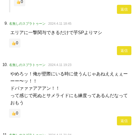
0
返信
名無しのスプラトゥーン
2024.4.11 18:45
エリアに一撃関与できるだけで芋SPよりマシ
0
返信
名無しのスプラトゥーン
2024.4.11 19:23
やめろッ！俺が壁際にいる時に使うんじゃあねええぇぇー
ーー〜ッ！！
ドバァァァアアアン！！
って感じで死ぬとサメライドにも練度ってあるんだなって
おもう
0
返信