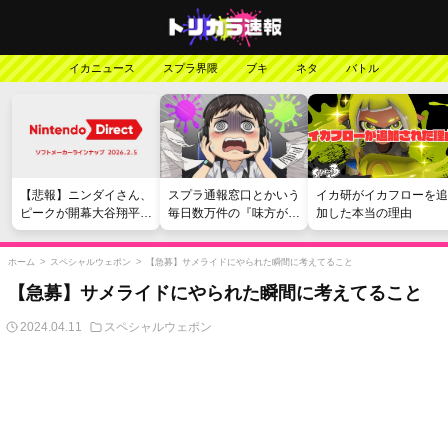
イカニュース
スプラ界隈
ブキ
ネタ
バトル
【悲報】ニンダイさん、
スプラ通報窓口とかいう
イカ研がイカフローを追
ピークが開幕大谷翔平の
毎日数万件の『味方が弱
加した本当の理由
がっかりダイレクトだっ
い』愚痴を読まされる苦
たと言われてしまう
行
ホーム
>
スペシャルウェポン
>
【急募】サメライドにやられた瞬間に考えてること
【急募】サメライドにやられた瞬間に考えてること
2024.04.11
スペシャルウェポン