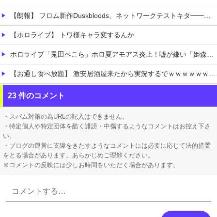
【朗報】 フロム新作Duskbloods、ネットワークテストキタ━━━━(゜∀゜)━━━━!!
【ホロライブ】 トワ様キャラ変するんか
ホロライブ「兎田ぺこら」ホロ夏アモアス炎上！嘘が嫌い「姫森ルーナ」筋を通す「大空スバル」ケモミミリーグにコラボ被せることへ抗議の意思表示か
【お通し食べ放題】 激安居酒屋来たから実況するでｗｗｗｗｗｗｗｗ（画像あり）
【消費税1%になったら】 町のお弁当屋さん「申し訳ないがその分商品代を値上げして店頭価格を変えない」
23 件のコメント
お高いテント、盗まれそうで怖くない？
・スパム対策の為URLの記入はできません。
・特定個人や特定団体を酷く誹謗・中傷するようなコメントはお控え下さ
い。
・ブログの運営に支障をきたすようなコメントには必要に応じて法的措置
をとる場合があります。あらかじめご理解ください。
※コメントの反映には少しお時間をいただく場合があります。
Powered by livedoor 相互RSS