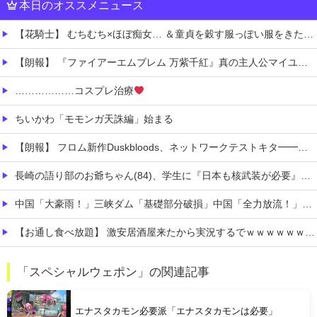
本日のオススメニュース
【花騎士】 むちむち×ほぼ痴女… ＆童貞を穀す服っぽい服をきたホウオウボクへの反応！！！
【朗報】 『ファイアーエムブレム 万紫千紅』真の主人公マイユニはキャラメイクが可能
………………コスプレ治療
ちいかわ「モモンガ天誅編」始まる
【朗報】 フロム新作Duskbloods、ネットワークテストキタ━━━━(゜∀゜)━━━━!!
長崎の語り部のお爺ちゃん(84)、学生に『日本も核武装が必要』と言われびっくり
中国「大豪雨！」三峡ダム「基礎部分破損」中国「全力放流！」台風13号「中国上陸予測」台風15号「中国接近（画像」中国「台風同時上陸！（穀物生産が壊滅危機」→
【お通し食べ放題】 激安居酒屋来たから実況するでｗｗｗｗｗｗｗｗ（画像あり）
【消費税1%になったら】 町のお弁当屋さん「申し訳ないがその分商品代を値上げして店頭価格を変えない」
「スペシャルウェポン」の関連記事
お高いテント、盗まれそうで怖くない？
エナスタカモン必要派「エナスタカモンは必要」