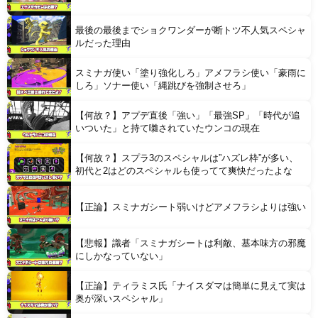
最後の最後までショクワンダーが断トツ不人気スペシャ
ルだった理由
スミナガ使い「塗り強化しろ」アメフラシ使い「豪雨に
Powered by livedoor 相互RSS
しろ」ソナー使い「縄跳びを強制させろ」
【何故？】アプデ直後「強い」「最強SP」「時代が追
いついた」と持て囃されていたウンコの現在
【何故？】スプラ3のスペシャルは”ハズレ枠”が多い、
初代と2はどのスペシャルも使ってて爽快だったよな
【正論】スミナガシート弱いけどアメフラシよりは強い
【悲報】識者「スミナガシートは利敵、基本味方の邪魔
にしかなっていない」
【正論】ティラミス氏「ナイスダマは簡単に見えて実は
奥が深いスペシャル」