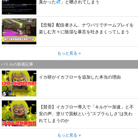
臭かった
」と晒されてしまう
【悲報】配信者さん、ナワバリでチームプレイを
楽しむ方々に陰湿な暴言を吐きまくってしまう
もっと見る »
バトルの新着記事
イカ研がイカフローを追加した本当の理由
【賛否】イカフロー導入で「キルゲー加速」と不
安の声、塗りで貢献という”スプラらしさ”は失わ
れてしまうのか
もっと見る »