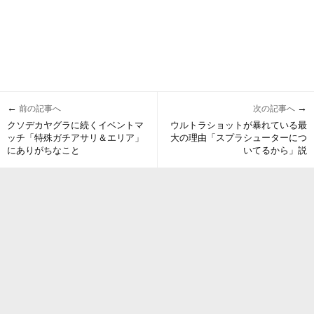
←
→
前の記事へ
次の記事へ
クソデカヤグラに続くイベントマ
ウルトラショットが暴れている最
ッチ「特殊ガチアサリ＆エリア」
大の理由「スプラシューターにつ
にありがちなこと
いてるから」説