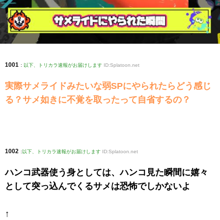
1001
:
以下、トリカラ速報がお届けします
ID:Splatoon.net
実際サメライドみたいな弱SPにやられたらどう感じ
る？サメ如きに不覚を取ったって自省するの？
1002
:
以下、トリカラ速報がお届けします
ID:Splatoon.net
ハンコ武器使う身としては、ハンコ見た瞬間に嬉々
として突っ込んでくるサメは恐怖でしかないよ
↑