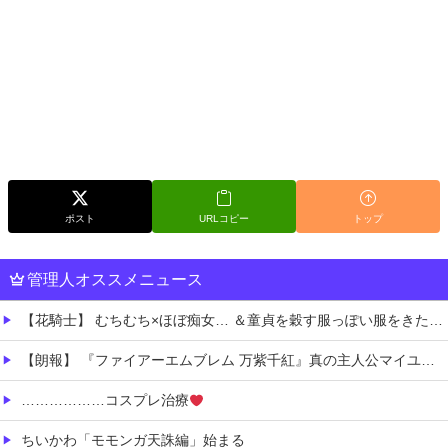
ポスト
URLコピー
トップ
管理人オススメニュース
【花騎士】 むちむち×ほぼ痴女… ＆童貞を穀す服っぽい服をきたホウオウボクへの反応！！！
【朗報】 『ファイアーエムブレム 万紫千紅』真の主人公マイユニはキャラメイクが可能
………………コスプレ治療
ちいかわ「モモンガ天誅編」始まる