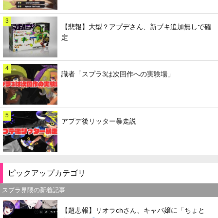
3
【悲報】大型？アプデさん、新ブキ追加無しで確
定
4
識者「スプラ3は次回作への実験場」
5
アプデ後リッター暴走説
ピックアップカテゴリ
スプラ界隈の新着記事
【超悲報】リオラchさん、キャバ嬢に「ちょと