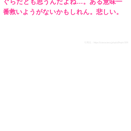
ぐらだとも思うんだよね…。ある意味一
番救いようがないかもしれん。悲しい。
引用元：
https://zawazawa.jp/spla3/topic/104