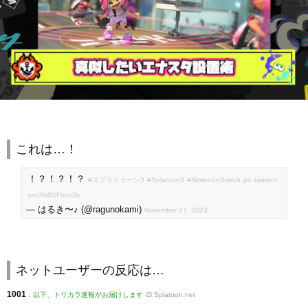
これは…！
！？！？！？
#スプラトゥーン3
#Splatoon3
#NintendoSwitch
pic.twitter.c
om/5h8SFmur3s
— はるき〜♪ (@ragunokami)
November 27, 2023
ネットユーザーの反応は…
1001
:
以下、トリカラ速報がお届けします
ID:Splatoon.net