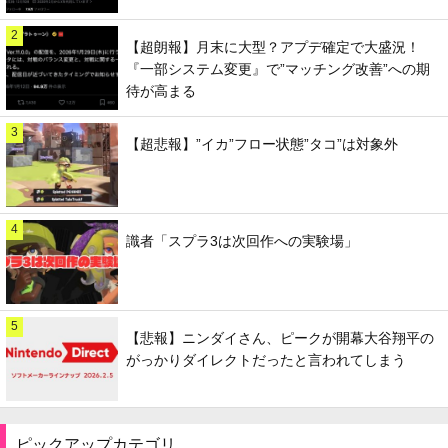
2
【超朗報】月末に大型？アプデ確定で大盛況！
『一部システム変更』で”マッチング改善”への期
待が高まる
3
【超悲報】”イカ”フロー状態”タコ”は対象外
4
識者「スプラ3は次回作への実験場」
5
【悲報】ニンダイさん、ピークが開幕大谷翔平の
がっかりダイレクトだったと言われてしまう
ピックアップカテゴリ