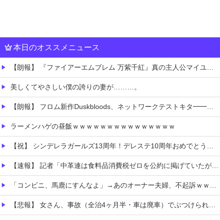
本日のオススメニュース
【朗報】 『ファイアーエムブレム 万紫千紅』真の主人公マイユニはキャラメイクが可能
美しくてやさしい僕の誇りの妻が………。
【朗報】 フロム新作Duskbloods、ネットワークテストキタ━━━━(゜∀゜)━━━━!!
ラーメンハゲの昼飯ｗｗｗｗｗｗｗｗｗｗｗｗｗｗｗ
【祝】 シンデレラガールズ13周年！デレステ10周年おめでとう！ガチャ更新SSR八神マキノ・イベントSRイヴ、SR望月聖！
【速報】 記者「中革連は食料品消費税ゼロを公約に掲げていたが？」→階猛氏「そ、それは財源確保という条件付き」
「コンビニ、馬鹿にすんなよ」→あのオーナー夫婦、不起訴ｗｗｗｗｗｗｗｗｗ
【悲報】 女さん、事故（全治4ヶ月半・車は廃車）でぶつけられた相手と付き合ってしまうｗｗｗｗｗｗｗｗ