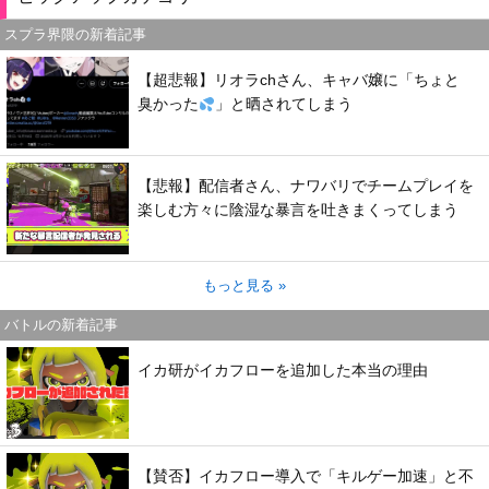
スプラ界隈の新着記事
【超悲報】リオラchさん、キャバ嬢に「ちょと
臭かった
」と晒されてしまう
【悲報】配信者さん、ナワバリでチームプレイを
楽しむ方々に陰湿な暴言を吐きまくってしまう
もっと見る »
バトルの新着記事
イカ研がイカフローを追加した本当の理由
【賛否】イカフロー導入で「キルゲー加速」と不