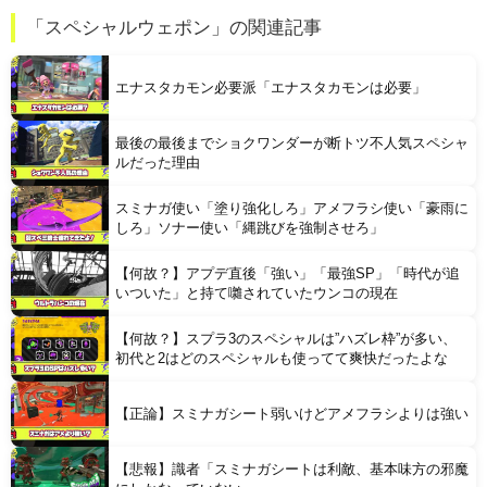
【食料品消費税減税】 政府が基本方針決定 来年4月から2年間1％に8月5日
「スペシャルウェポン」の関連記事
【悲報】 おわり。
エナスタカモン必要派「エナスタカモンは必要」
最後の最後までショクワンダーが断トツ不人気スペシャ
ルだった理由
スミナガ使い「塗り強化しろ」アメフラシ使い「豪雨に
Powered by livedoor 相互RSS
しろ」ソナー使い「縄跳びを強制させろ」
【何故？】アプデ直後「強い」「最強SP」「時代が追
いついた」と持て囃されていたウンコの現在
【何故？】スプラ3のスペシャルは”ハズレ枠”が多い、
初代と2はどのスペシャルも使ってて爽快だったよな
【正論】スミナガシート弱いけどアメフラシよりは強い
【悲報】識者「スミナガシートは利敵、基本味方の邪魔