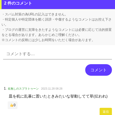
【ホロライブ】 ※杉田さんはねっ子神です
2 件のコメント
【VTuber】 千羽師匠、Grokに自分の気持ち悪いツイート聞くやつやってるのかなって思ったら相手鴨神やんけ
・スパム対策の為URLの記入はできません。
・特定個人や特定団体を酷く誹謗・中傷するようなコメントはお控え下さ
い。
・ブログの運営に支障をきたすようなコメントには必要に応じて法的措置
をとる場合があります。あらかじめご理解ください。
※コメントの反映には少しお時間をいただく場合があります。
Powered by livedoor 相互RSS
名無しのスプラトゥーン
2023.11.28 08:28
皿を机に乱暴に置いたときみたいな挙動してて草(伝われ)
0
返信