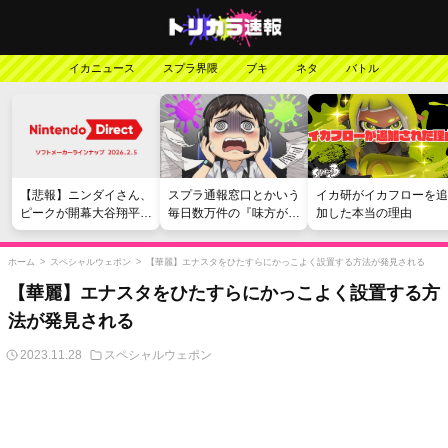
イカニュース
スプラ界隈
ブキ
ネタ
バトル
【悲報】ニンダイさん、
スプラ通報窓口とかいう
イカ研がイカフローを追
ピークが開幕大谷翔平の
毎日数万件の『味方が弱
加した本当の理由
がっかりダイレクトだっ
い』愚痴を読まされる苦
たと言われてしまう
行
ホーム
>
スペシャルウェポン
>
【華麗】エナスタをひたすらにかっこよく設置する方法が発見される
【華麗】エナスタをひたすらにかっこよく設置する方
法が発見される
2023.11.28
スペシャルウェポン