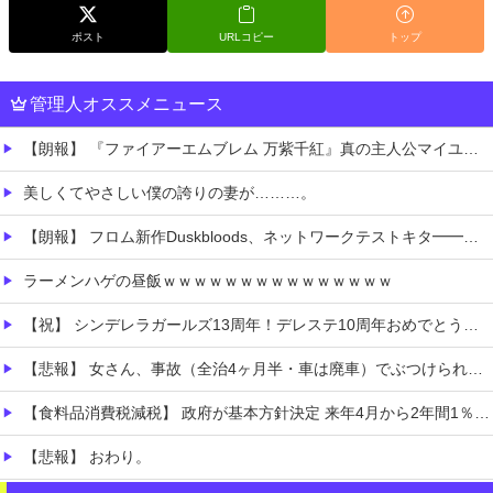
ポスト
URLコピー
トップ
管理人オススメニュース
【朗報】 『ファイアーエムブレム 万紫千紅』真の主人公マイユニはキャラメイクが可能
美しくてやさしい僕の誇りの妻が………。
【朗報】 フロム新作Duskbloods、ネットワークテストキタ━━━━(゜∀゜)━━━━!!
ラーメンハゲの昼飯ｗｗｗｗｗｗｗｗｗｗｗｗｗｗｗ
【祝】 シンデレラガールズ13周年！デレステ10周年おめでとう！ガチャ更新SSR八神マキノ・イベントSRイヴ、SR望月聖！
【悲報】 女さん、事故（全治4ヶ月半・車は廃車）でぶつけられた相手と付き合ってしまうｗｗｗｗｗｗｗｗ
【食料品消費税減税】 政府が基本方針決定 来年4月から2年間1％に8月5日
【悲報】 おわり。