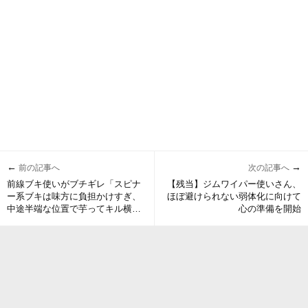
←
→
前の記事へ
次の記事へ
前線ブキ使いがブチギレ「スピナ
【残当】ジムワイパー使いさん、
ー系ブキは味方に負担かけすぎ、
ほぼ避けられない弱体化に向けて
中途半端な位置で芋ってキル横取
心の準備を開始
りしていくな。」