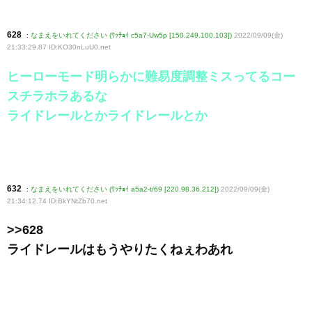
628
:
なまえをいれてください (ﾜｯﾁｮｲ c5a7-Uw5p [150.249.100.103])
2022/09/09(金)
21:33:29.87 ID:KO30nLuU0
.net
ヒーローモード明らかに難易度調整ミスってるコー
スチラホラあるな
ライドレールとかライドレールとか
632
:
なまえをいれてください (ﾜｯﾁｮｲ a5a2-t/69 [220.98.36.212])
2022/09/09(金)
21:34:12.74 ID:BkYNtZb70
.net
>>628
ライドレールはもうやりたくねぇわあれ