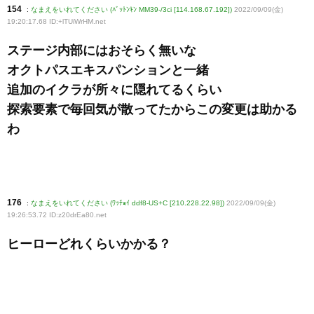
154
:
なまえをいれてください (ﾊﾞｯﾄﾝｷﾝ MM39-/3ci [114.168.67.192])
2022/09/09(金)
19:20:17.68 ID:+lTUiWrHM
.net
ステージ内部にはおそらく無いな
オクトパスエキスパンションと一緒
追加のイクラが所々に隠れてるくらい
探索要素で毎回気が散ってたからこの変更は助かる
わ
176
:
なまえをいれてください (ﾜｯﾁｮｲ ddf8-US+C [210.228.22.98])
2022/09/09(金)
19:26:53.72 ID:z20drEa80
.net
ヒーローどれくらいかかる？