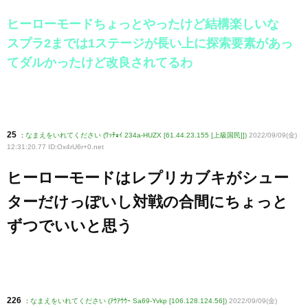
ヒーローモードちょっとやったけど結構楽しいな
スプラ2までは1ステージが長い上に探索要素があっ
てダルかったけど改良されてるわ
25
:
なまえをいれてください (ﾜｯﾁｮｲ 234a-HUZX [61.44.23.155 [上級国民]])
2022/09/09(金)
12:31:20.77 ID:Ox4rU6r+0
.net
ヒーローモードはレプリカブキがシュー
ターだけっぽいし対戦の合間にちょっと
ずつでいいと思う
226
:
なまえをいれてください (ｱｳｱｳｳｰ Sa69-Yvkp [106.128.124.56])
2022/09/09(金)