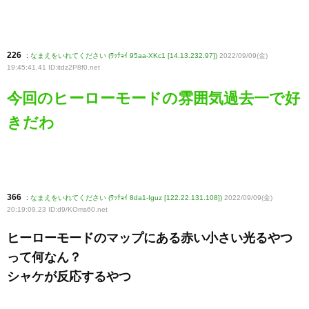
226
:
なまえをいれてください (ﾜｯﾁｮｲ 95aa-XKc1 [14.13.232.97])
2022/09/09(金)
19:45:41.41 ID:itdz2P8f0
.net
今回のヒーローモードの雰囲気過去一で好
きだわ
366
:
なまえをいれてください (ﾜｯﾁｮｲ 8da1-Iguz [122.22.131.108])
2022/09/09(金)
20:19:09.23 ID:d9/KOms60
.net
ヒーローモードのマップにある赤い小さい光るやつ
って何なん？
シャケが反応するやつ