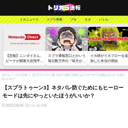
イカニュース
スプラ界隈
ブキ
ネタ
バトル
【悲報】ニンダイさん、
スプラ通報窓口とかいう
イカ研がイカフローを追
ピークが開幕大谷翔平の
毎日数万件の『味方が弱
加した本当の理由
がっかりダイレクトだっ
い』愚痴を読まされる苦
たと言われてしまう
行
ホーム
>
バンカラ街
>
【スプラトゥーン3】ネタバレ防ぐためにもヒーローモードは先にやっといたほう
がいいか？
【スプラトゥーン3】ネタバレ防ぐためにもヒーロー
モードは先にやっといたほうがいいか？
2022.09.09
バンカラ街