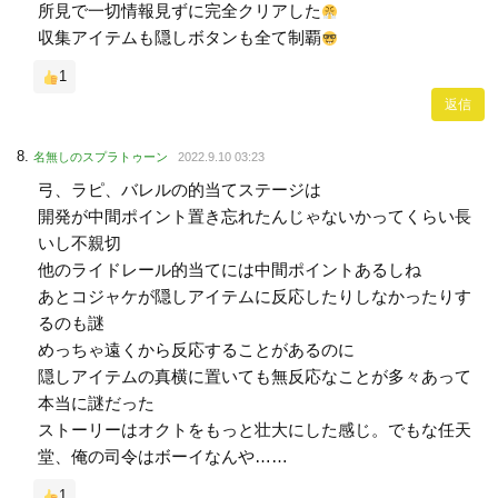
所見で一切情報見ずに完全クリアした
収集アイテムも隠しボタンも全て制覇
1
返信
名無しのスプラトゥーン
2022.9.10 03:23
弓、ラピ、バレルの的当てステージは
開発が中間ポイント置き忘れたんじゃないかってくらい長
いし不親切
他のライドレール的当てには中間ポイントあるしね
あとコジャケが隠しアイテムに反応したりしなかったりす
るのも謎
めっちゃ遠くから反応することがあるのに
隠しアイテムの真横に置いても無反応なことが多々あって
本当に謎だった
ストーリーはオクトをもっと壮大にした感じ。でもな任天
堂、俺の司令はボーイなんや……
1