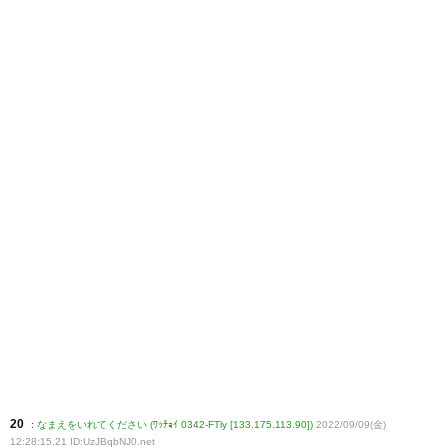
20
:
なまえをいれてください (ﾜｯﾁｮｲ 0342-FTly [133.175.113.90])
2022/09/09(金)
12:28:15.21 ID:UzJBqbNJ0
.net