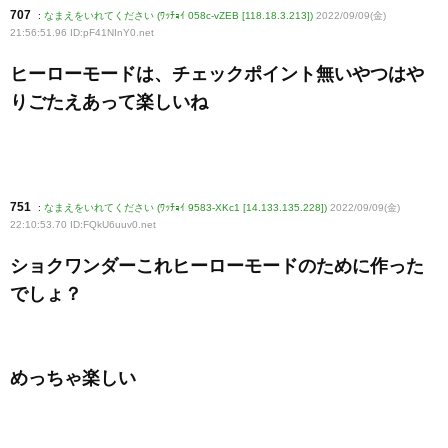
707
:
なまえをいれてください (ﾜｯﾁｮｲ 058c-vZEB [118.18.3.213])
2022/09/09(金)
21:56:51.96 ID:pF41NInY0
.net
ヒーローモードは、チェックポイント無いやつはや
りごたえあって楽しいね
751
:
なまえをいれてください (ﾜｯﾁｮｲ 9583-XKc1 [14.133.135.228])
2022/09/09(金)
22:10:53.70 ID:FQkU6uuv0
.net
ショクワンダーこれヒーローモードのために作った
でしょ？
めっちゃ楽しい