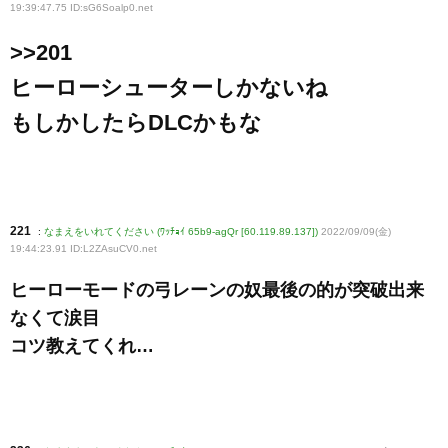
19:39:47.75 ID:sG6Soalp0
.net
>>201
ヒーローシューターしかないね
もしかしたらDLCかもな
221
:
なまえをいれてください (ﾜｯﾁｮｲ 65b9-agQr [60.119.89.137])
2022/09/09(金)
19:44:23.91 ID:L2ZAsuCV0
.net
ヒーローモードの弓レーンの奴最後の的が突破出来
なくて涙目
コツ教えてくれ…