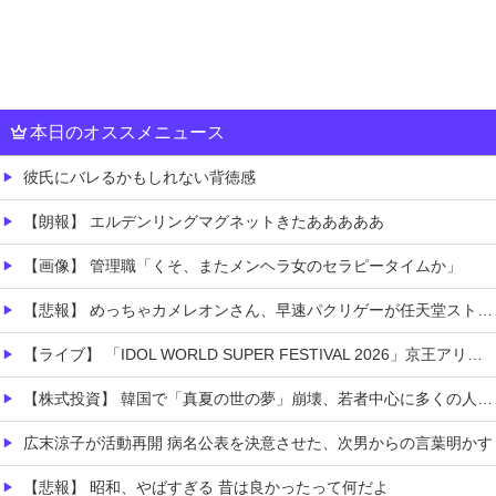
本日のオススメニュース
彼氏にバレるかもしれない背徳感
【朗報】 エルデンリングマグネットきたあああああ
【画像】 管理職「くそ、またメンヘラ女のセラピータイムか」
【悲報】 めっちゃカメレオンさん、早速パクリゲーが任天堂ストアに登場してしまう……
【ライブ】 「IDOL WORLD SUPER FESTIVAL 2026」京王アリーナTOKYO開催決定
【株式投資】 韓国で「真夏の世の夢」崩壊、若者中心に多くの人が「人生オワタ」―中国メディア
広末涼子が活動再開 病名公表を決意させた、次男からの言葉明かす
【悲報】 昭和、やばすぎる 昔は良かったって何だよ