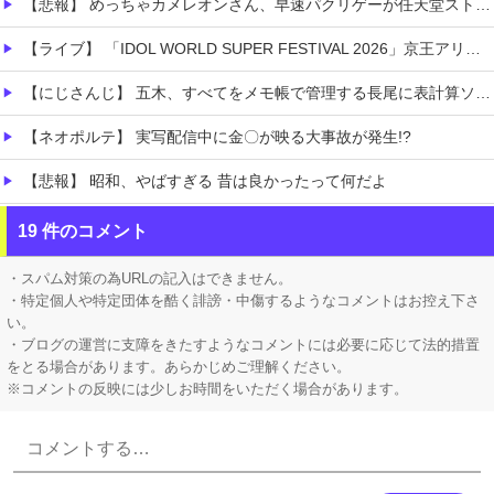
【悲報】 めっちゃカメレオンさん、早速パクリゲーが任天堂ストアに登場してしまう……
【ライブ】 「IDOL WORLD SUPER FESTIVAL 2026」京王アリーナTOKYO開催決定
【にじさんじ】 五木、すべてをメモ帳で管理する長尾に表計算ソフトを布教へ『企画趣旨でもう草生える』【8/6(木)20:00】
【ネオポルテ】 実写配信中に金〇が映る大事故が発生!?
【悲報】 昭和、やばすぎる 昔は良かったって何だよ
【画像】 「マスク美人さん、また我々を欺く」←海外でも流行りだした結果がこちらw w w w w w w
19 件のコメント
【動画】 クソガキロケット、怖すぎる…これよく轢かずに止まれたな
・スパム対策の為URLの記入はできません。
・特定個人や特定団体を酷く誹謗・中傷するようなコメントはお控え下さ
い。
・ブログの運営に支障をきたすようなコメントには必要に応じて法的措置
をとる場合があります。あらかじめご理解ください。
※コメントの反映には少しお時間をいただく場合があります。
Powered by livedoor 相互RSS