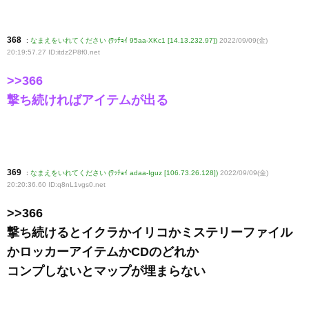
368
:
なまえをいれてください (ﾜｯﾁｮｲ 95aa-XKc1 [14.13.232.97])
2022/09/09(金)
20:19:57.27 ID:itdz2P8f0
.net
>>366
撃ち続ければアイテムが出る
369
:
なまえをいれてください (ﾜｯﾁｮｲ adaa-Iguz [106.73.26.128])
2022/09/09(金)
20:20:36.60 ID:q8nL1vgs0
.net
>>366
撃ち続けるとイクラかイリコかミステリーファイル
かロッカーアイテムかCDのどれか
コンプしないとマップが埋まらない