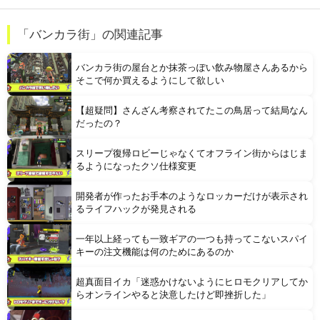
【画像】 「マスク美人さん、また我々を欺く」←海外でも流行りだした結果がこちらw w w w w w w
「バンカラ街」の関連記事
【動画】 クソガキロケット、怖すぎる…これよく轢かずに止まれたな
バンカラ街の屋台とか抹茶っぽい飲み物屋さんあるから
そこで何か買えるようにして欲しい
【超疑問】さんざん考察されてたこの鳥居って結局なん
だったの？
スリープ復帰ロビーじゃなくてオフライン街からはじま
Powered by livedoor 相互RSS
るようになったクソ仕様変更
開発者が作ったお手本のようなロッカーだけが表示され
るライフハックが発見される
一年以上経っても一致ギアの一つも持ってこないスパイ
キーの注文機能は何のためにあるのか
超真面目イカ「迷惑かけないようにヒロモクリアしてか
らオンラインやると決意したけど即挫折した」