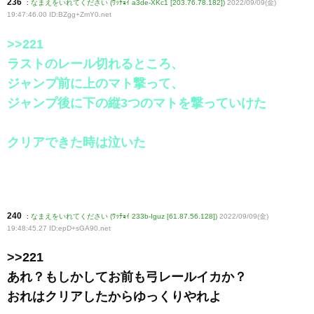
236
:
なまえをいれてください (ﾜｯﾁｮｲ a3de-XKc1 [203.76.78.182])
2022/09/09(金)
19:47:46.00 ID:BZgg+ZmY0
.net
>>221
ラストのレール切れるところ、
ジャンプ前に上のマト撃って、
ジャンプ後に下の縦3つのマトを撃っていけた
クリアできた時は泣いた
240
:
なまえをいれてください (ﾜｯﾁｮｲ 233b-Iguz [61.87.56.128])
2022/09/09(金)
19:48:45.27 ID:epD+sGA90
.net
>>221
あれ？もしかしてお前も弓レールイカか？
おれはクリアしたからゆっくりやれよ