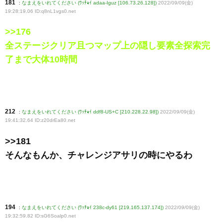
181
:
なまえをいれてください (ﾜｯﾁｮｲ adaa-Iguz [106.73.26.128])
2022/09/09(金)
19:28:19.06 ID:q8nL1vgs0
.net
>>176
全ステージクリア且つマップ上の隠し要素全探索完
了まで大体10時間
212
:
なまえをいれてください (ﾜｯﾁｮｲ ddf8-US+C [210.228.22.98])
2022/09/09(金)
19:41:32.64 ID:z20drEa80
.net
>>181
そんなもんか、チャレンジアサリの時にやるわ
194
:
なまえをいれてください (ﾜｯﾁｮｲ 238c-dy61 [219.165.137.174])
2022/09/09(金)
19:32:59.82 ID:sG6Soalp0
.net