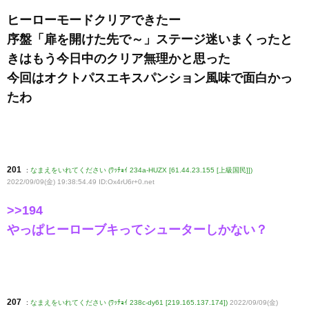
ヒーローモードクリアできたー
序盤「扉を開けた先で～」ステージ迷いまくったと
きはもう今日中のクリア無理かと思った
今回はオクトパスエキスパンション風味で面白かっ
たわ
201
:
なまえをいれてください (ﾜｯﾁｮｲ 234a-HUZX [61.44.23.155 [上級国民]])
2022/09/09(金) 19:38:54.49 ID:Ox4rU6r+0
.net
>>194
やっぱヒーローブキってシューターしかない？
207
:
なまえをいれてください (ﾜｯﾁｮｲ 238c-dy61 [219.165.137.174])
2022/09/09(金)