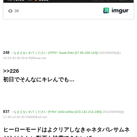
248
:
なまえをいれてください (ｱｳｱｳｱｰ Saab-5Vei [27.85.206.110])
2022/09/09(金)
14:24:32.90 ID:4+fQf3eaa
.net
>>226
初日でそんなにキレんでも…
837
:
なまえをいれてください (ﾜｯﾁｮｲ 1b92-e09w [223.132.214.196])
2022/09/09(金)
17:40:12.95 ID:TGi68ZEe0
.net
ヒーローモードはよクリアしなきゃネタバレサムネ