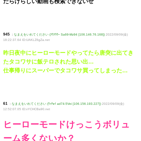
だらけらしい動画も検索できないぜ
945
:
なまえをいれてください (ｱｳｱｳｳｰ Sa69-Mz94 [106.146.76.168])
2022/09/09(金)
18:22:37.64 ID:UAKLZ6gZa
.net
昨日夜中にヒーローモードやってたら唐突に出てき
たタコワサに飯テロされた思い出…
仕事帰りにスーパーでタコワサ買ってしまった…
61
:
なまえをいれてください (ﾜｯﾁｮｲ ad74-5Vei [106.156.193.227])
2022/09/09(金)
12:52:07.05 ID:xYCHCBa90
.net
ヒーローモードけっこうボリュ
ーム多くないか？