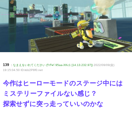
139
:
なまえをいれてください (ﾜｯﾁｮｲ 95aa-XKc1 [14.13.232.97])
2022/09/09(金)
19:15:04.50 ID:itdz2P8f0
.net
今作はヒーローモードのステージ中には
ミステリーファイルない感じ？
探索せずに突っ走っていいのかな