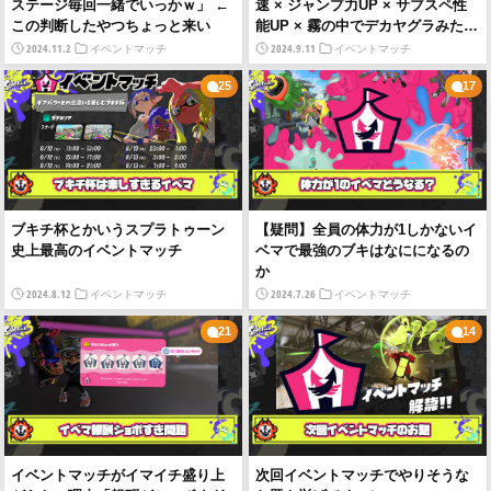
ステージ毎回一緒でいっかｗ」 ←
速 × ジャンプ力UP × サブスペ性
この判断したやつちょっと来い
能UP × 霧の中でデカヤグラみたい
な全マシイベマやりたい
2024.11.2
2024.9.11
イベントマッチ
イベントマッチ
25
17
ブキチ杯とかいうスプラトゥーン
【疑問】全員の体力が1しかないイ
史上最高のイベントマッチ
ベマで最強のブキはなにになるの
か
2024.8.12
2024.7.26
イベントマッチ
イベントマッチ
21
14
イベントマッチがイマイチ盛り上
次回イベントマッチでやりそうな