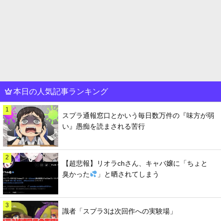
本日の人気記事ランキング
1
スプラ通報窓口とかいう毎日数万件の『味方が弱
い』愚痴を読まされる苦行
2
【超悲報】リオラchさん、キャバ嬢に「ちょと
臭かった
」と晒されてしまう
3
識者「スプラ3は次回作への実験場」