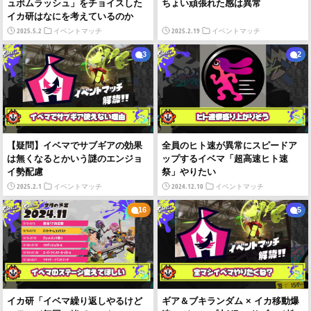
ュボムラッシュ」をチョイスした
ちょい頑張れた感は異常
イカ研はなにを考えているのか
2025.5.2
2025.2.19
イベントマッチ
イベントマッチ
3
2
【疑問】イベマでサブギアの効果
全員のヒト速が異常にスピードア
は無くなるとかいう謎のエンジョ
ップするイベマ「超高速ヒト速
イ勢配慮
祭」やりたい
2025.2.1
2024.12.10
イベントマッチ
イベントマッチ
16
5
イカ研「イベマ繰り返しやるけど
ギア＆ブキランダム × イカ移動爆