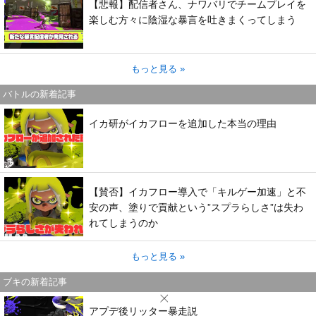
【悲報】配信者さん、ナワバリでチームプレイを
楽しむ方々に陰湿な暴言を吐きまくってしまう
もっと見る »
バトルの新着記事
イカ研がイカフローを追加した本当の理由
【賛否】イカフロー導入で「キルゲー加速」と不
安の声、塗りで貢献という”スプラらしさ”は失わ
れてしまうのか
もっと見る »
ブキの新着記事
アプデ後リッター暴走説