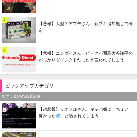
4
【悲報】大型？アプデさん、新ブキ追加無しで確
定
5
【悲報】ニンダイさん、ピークが開幕大谷翔平の
がっかりダイレクトだったと言われてしまう
ピックアップカテゴリ
スプラ界隈の新着記事
【超悲報】リオラchさん、キャバ嬢に「ちょと
臭かった
」と晒されてしまう