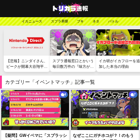
イカニュース
スプラ界隈
ブキ
ネタ
バトル
【悲報】ニンダイさん、
スプラ通報窓口とかいう
イカ研がイカフローを追
ピークが開幕大谷翔平の
毎日数万件の『味方が弱
加した本当の理由
がっかりダイレクトだっ
い』愚痴を読まされる苦
たと言われてしまう
行
カテゴリー「イベントマッチ」記事一覧
4
7
【疑問】GWイベマに「スプラッシ
なぜここにガチホコが？！のもう