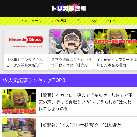
イカニュース
スプラ界隈
ブキ
ネタ
バトル
【悲報】ニンダイさん、
スプラ通報窓口とかいう
イカ研がイカフローを追
ピークが開幕大谷翔平の
毎日数万件の『味方が弱
加した本当の理由
がっかりダイレクトだっ
い』愚痴を読まされる苦
たと言われてしまう
行
人気記事ランキングTOP3
1
【賛否】イカフロー導入で「キルゲー加速」と不
安の声、塗りで貢献という”スプラらしさ”は失わ
れてしまうのか
2
【超悲報】”イカ”フロー状態”タコ”は対象外