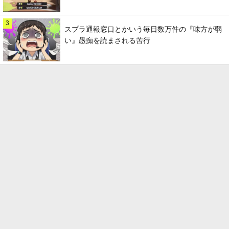
3
スプラ通報窓口とかいう毎日数万件の『味方が弱
い』愚痴を読まされる苦行