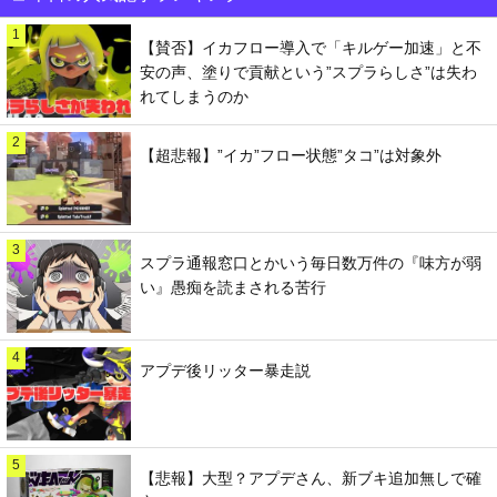
1
【賛否】イカフロー導入で「キルゲー加速」と不
安の声、塗りで貢献という”スプラらしさ”は失わ
れてしまうのか
2
【超悲報】”イカ”フロー状態”タコ”は対象外
3
スプラ通報窓口とかいう毎日数万件の『味方が弱
い』愚痴を読まされる苦行
4
アプデ後リッター暴走説
5
【悲報】大型？アプデさん、新ブキ追加無しで確