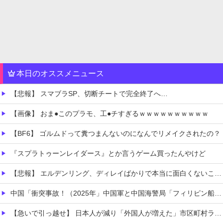
本日のオススメニュース
【悲報】 スマブラSP、切断チートで完全終了へ…
【画像】 おま●このプラモ、工●チすぎるｗｗｗｗｗｗｗｗｗｗ
【BF6】 ゴルムドって糞つまんないのになんでリメイクされたの？
『スプラトゥーンレイダース』とか言うゲーム買ったんやけど
【悲報】 エルデンリング、ディレイばかりで本当に面白くないこのゲーム←賛同の声が多数…
中国「衝突事故！（2025年」中国軍と中国海警局「フィリピン船の追跡中に衝突！（8/11」中国「2人死亡」中国政府「1年間隠蔽」日本「隠蔽された事実報道！（2026年」→
【急いで引っ越せ】 日本人が減り「外国人が増えた」市区町村ランキングキタ━━!