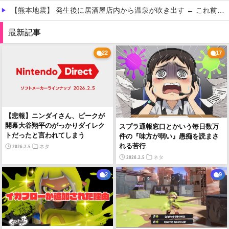
【熊本地震】 発生後に居酒屋店内から温泉が吹き出す ← これ前触れじゃね？
【画像】 思わず保存したくなる「笑える画像・最高な画像」貼っていけｗｗｗｗｗ
最新記事
【画像】 ヘソ出しJKさん、股間の方まで見えてしまうｗｗｗｗｗｗｗｗｗ
22
17
【悲報】ニンダイさん、ピークが
開幕大谷翔平のがっかりダイレク
スプラ通報窓口とかいう毎日数万
Powered by livedoor 相互RSS
トだったと言われてしまう
件の『味方が弱い』愚痴を読まさ
れる苦行
2026.2.5
ネタ
2026.2.5
ネタ
2
9