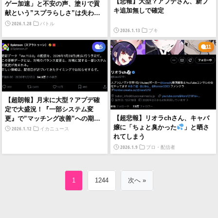
【悲報】大型？アプデさん、新ブ
ゲー加速」と不安の声、塗りで貢
キ追加無しで確定
献という”スプラらしさ”は失われ
てしまうのか
2026.1.28
バトル
2026.1.13
ブキ
5
11
【超朗報】月末に大型？アプデ確
定で大盛況！『一部システム変
【超悲報】リオラchさん、キャバ
更』で”マッチング改善”への期待
嬢に「ちょと臭かった
」と晒さ
が高まる
2026.1.12
イカニュース
れてしまう
2026.1.9
プロ・配信者
1
1244
次へ »