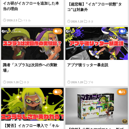
イカ研がイカフローを追加した本
【超悲報】”イカ”フロー状態”タ
当の理由
コ”は対象外
2026.2.5
バトル
2026.1.28
ネタ
23
4
識者「スプラ3は次回作への実験
アプデ後リッター暴走説
場」
2026.1.28
2026.1.28
ネタ
ブキ
17
21
【賛否】イカフロー導入で「キル