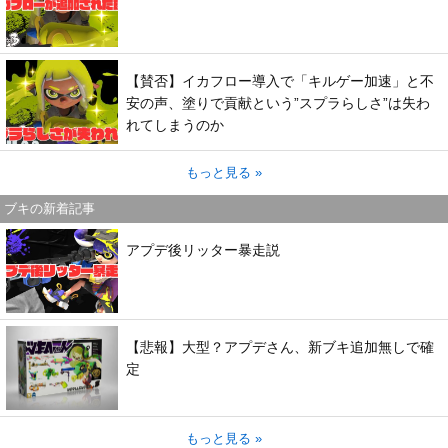
【賛否】イカフロー導入で「キルゲー加速」と不
安の声、塗りで貢献という”スプラらしさ”は失わ
れてしまうのか
もっと見る »
ブキの新着記事
アプデ後リッター暴走説
【悲報】大型？アプデさん、新ブキ追加無しで確
定
もっと見る »